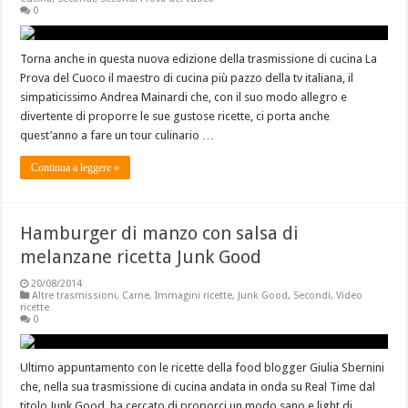
0
Torna anche in questa nuova edizione della trasmissione di cucina La
Prova del Cuoco il maestro di cucina più pazzo della tv italiana, il
simpaticissimo Andrea Mainardi che, con il suo modo allegro e
divertente di proporre le sue gustose ricette, ci porta anche
quest’anno a fare un tour culinario …
Continua a leggere »
Hamburger di manzo con salsa di
melanzane ricetta Junk Good
20/08/2014
Altre trasmissioni
,
Carne
,
Immagini ricette
,
Junk Good
,
Secondi
,
Video
ricette
0
Ultimo appuntamento con le ricette della food blogger Giulia Sbernini
che, nella sua trasmissione di cucina andata in onda su Real Time dal
titolo Junk Good, ha cercato di proporci un modo sano e light di