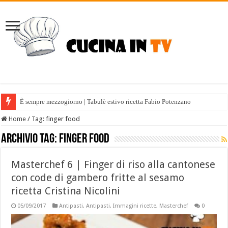
È sempre mezzogiorno | Tabulè estivo ricetta Fabio Potenzano
È sempre mezzogiorno | Dolce alle albicocche ricetta Sal De Riso
Home
/
Tag:
finger food
Archivio tag:
finger food
Masterchef 6 | Finger di riso alla cantonese
con code di gambero fritte al sesamo
ricetta Cristina Nicolini
05/09/2017
Antipasti
,
Antipasti
,
Immagini ricette
,
Masterchef
0