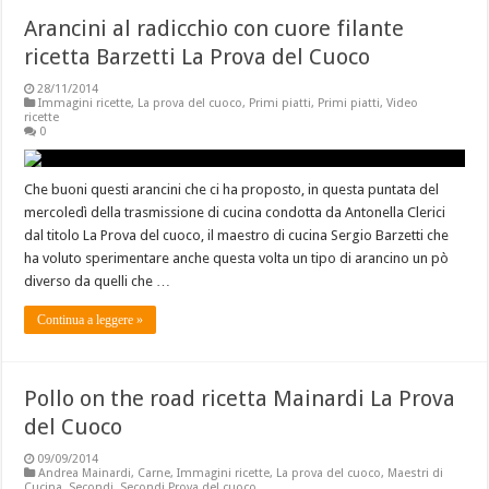
Arancini al radicchio con cuore filante
ricetta Barzetti La Prova del Cuoco
28/11/2014
Immagini ricette
,
La prova del cuoco
,
Primi piatti
,
Primi piatti
,
Video
ricette
0
Che buoni questi arancini che ci ha proposto, in questa puntata del
mercoledì della trasmissione di cucina condotta da Antonella Clerici
dal titolo La Prova del cuoco, il maestro di cucina Sergio Barzetti che
ha voluto sperimentare anche questa volta un tipo di arancino un pò
diverso da quelli che …
Continua a leggere »
Pollo on the road ricetta Mainardi La Prova
del Cuoco
09/09/2014
Andrea Mainardi
,
Carne
,
Immagini ricette
,
La prova del cuoco
,
Maestri di
Cucina
,
Secondi
,
Secondi Prova del cuoco