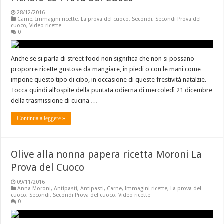
28/12/2016
Carne
,
Immagini ricette
,
La prova del cuoco
,
Secondi
,
Secondi Prova del
cuoco
,
Video ricette
0
Anche se si parla di street food non significa che non si possano
proporre ricette gustose da mangiare, in piedi o con le mani come
impone questo tipo di cibo, in occasione di queste frestività natalzie.
Tocca quindi all’ospite della puntata odierna di mercoledì 21 dicembre
della trasmissione di cucina …
Continua a leggere »
Olive alla nonna papera ricetta Moroni La
Prova del Cuoco
09/11/2016
Anna Moroni
,
Antipasti
,
Antipasti
,
Carne
,
Immagini ricette
,
La prova del
cuoco
,
Secondi
,
Secondi Prova del cuoco
,
Video ricette
0