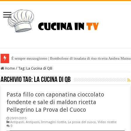
È sempre mezzogiorno | Bombolone di insalata di riso ricetta Andrea Maina
Home
/
Tag:
La Cucina di QB
Archivio tag:
La Cucina di QB
Pasta fillo con caponatina cioccolato
fondente e sale di maldon ricetta
Pellegrino La Prova del Cuoco
20/01/2015
Antipasti
,
Antipasti
,
Immagini ricette
,
La prova del cuoco
,
Video ricette
0