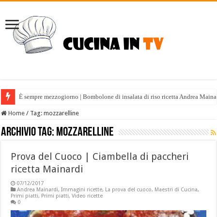
È sempre mezzogiorno | Bombolone di insalata di riso ricetta Andrea Maina
Home
/
Tag:
mozzarelline
Archivio tag:
mozzarelline
Prova del Cuoco | Ciambella di paccheri
ricetta Mainardi
07/12/2017
Andrea Mainardi
,
Immagini ricette
,
La prova del cuoco
,
Maestri di Cucina
,
Primi piatti
,
Primi piatti
,
Video ricette
0