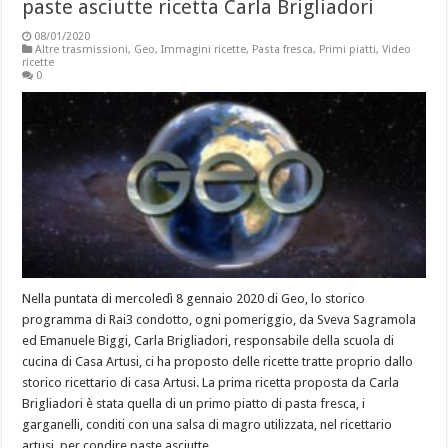
paste asciutte ricetta Carla Brigliadori
08/01/2020
Altre trasmissioni
,
Geo
,
Immagini ricette
,
Pasta fresca
,
Primi piatti
,
Video
ricette
0
Nella puntata di mercoledì 8 gennaio 2020 di Geo, lo storico
programma di Rai3 condotto, ogni pomeriggio, da Sveva Sagramola
ed Emanuele Biggi, Carla Brigliadori, responsabile della scuola di
cucina di Casa Artusi, ci ha proposto delle ricette tratte proprio dallo
storico ricettario di casa Artusi. La prima ricetta proposta da Carla
Brigliadori è stata quella di un primo piatto di pasta fresca, i
garganelli, conditi con una salsa di magro utilizzata, nel ricettario
artusi, per condire paste asciutte.