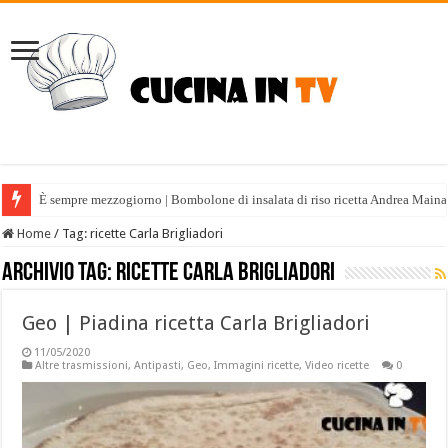
È sempre mezzogiorno | Bombolone di insalata di riso ricetta Andrea Maina
Home
/
Tag:
ricette Carla Brigliadori
Archivio tag:
ricette Carla Brigliadori
Geo | Piadina ricetta Carla Brigliadori
11/05/2020
Altre trasmissioni
,
Antipasti
,
Geo
,
Immagini ricette
,
Video ricette
0