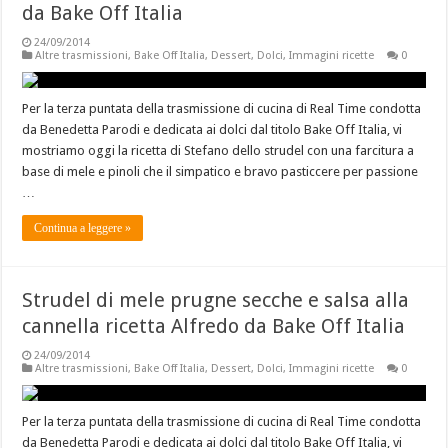
da Bake Off Italia
24/09/2014
Altre trasmissioni
,
Bake Off Italia
,
Dessert
,
Dolci
,
Immagini ricette
0
Per la terza puntata della trasmissione di cucina di Real Time condotta
da Benedetta Parodi e dedicata ai dolci dal titolo Bake Off Italia, vi
mostriamo oggi la ricetta di Stefano dello strudel con una farcitura a
base di mele e pinoli che il simpatico e bravo pasticcere per passione
…
Continua a leggere »
Strudel di mele prugne secche e salsa alla
cannella ricetta Alfredo da Bake Off Italia
24/09/2014
Altre trasmissioni
,
Bake Off Italia
,
Dessert
,
Dolci
,
Immagini ricette
0
Per la terza puntata della trasmissione di cucina di Real Time condotta
da Benedetta Parodi e dedicata ai dolci dal titolo Bake Off Italia, vi