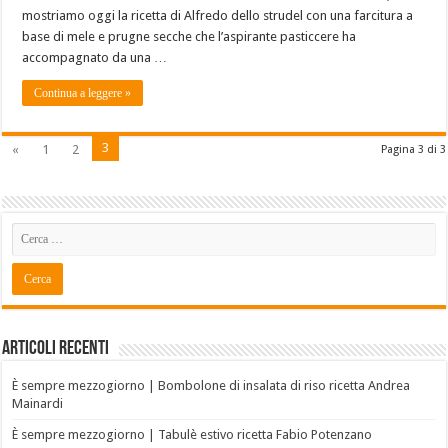
mostriamo oggi la ricetta di Alfredo dello strudel con una farcitura a
base di mele e prugne secche che l’aspirante pasticcere ha
accompagnato da una …
Continua a leggere »
3
«
1
2
Pagina 3 di 3
Articoli recenti
È sempre mezzogiorno | Bombolone di insalata di riso ricetta Andrea
Mainardi
È sempre mezzogiorno | Tabulè estivo ricetta Fabio Potenzano