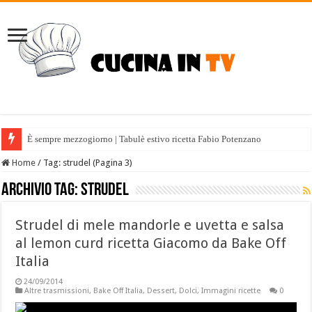
È sempre mezzogiorno | Tabulè estivo ricetta Fabio Potenzano
Home
/
Tag:
strudel
(Pagina 3)
Archivio tag:
strudel
Strudel di mele mandorle e uvetta e salsa
al lemon curd ricetta Giacomo da Bake Off
Italia
24/09/2014
Altre trasmissioni
,
Bake Off Italia
,
Dessert
,
Dolci
,
Immagini ricette
0