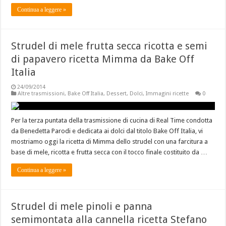
Continua a leggere »
Strudel di mele frutta secca ricotta e semi
di papavero ricetta Mimma da Bake Off
Italia
24/09/2014
Altre trasmissioni
,
Bake Off Italia
,
Dessert
,
Dolci
,
Immagini ricette
0
Per la terza puntata della trasmissione di cucina di Real Time condotta
da Benedetta Parodi e dedicata ai dolci dal titolo Bake Off Italia, vi
mostriamo oggi la ricetta di Mimma dello strudel con una farcitura a
base di mele, ricotta e frutta secca con il tocco finale costituito da …
Continua a leggere »
Strudel di mele pinoli e panna
semimontata alla cannella ricetta Stefano