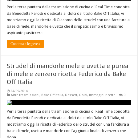
Per la terza puntata della trasmissione di cucina di Real Time condotta
da Benedetta Parodi e dedicata ai dolci dal titolo Bake Off Italia, vi
mostriamo oggi la ricetta di Giacomo dello strudel con una farcitura a
base di mele, mandorle e uvetta che il simpaticissimo e bravissimo
aspirante pasticcere …
Continua a leggere »
Strudel di mandorle mele e uvetta e purea
di mele e zenzero ricetta Federico da Bake
Off Italia
24/09/2014
Altre trasmissioni
,
Bake Off Italia
,
Dessert
,
Dolci
,
Immagini ricette
0
Per la terza puntata della trasmissione di cucina di Real Time condotta
da Benedetta Parodi e dedicata ai dolci dal titolo Bake Off Italia, vi
mostriamo oggi la ricetta di Federico dello strudel con una farcitura a
base di mele, uvetta e mandorle con l’aggiunta finale di zenzero che
dona …