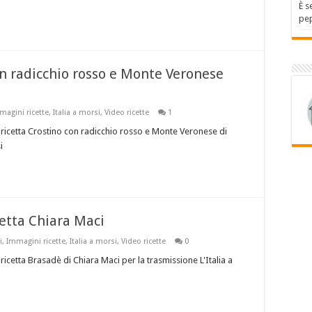
È s
pep
con radicchio rosso e Monte Veronese
magini ricette
,
Italia a morsi
,
Video ricette
1
 ricetta Crostino con radicchio rosso e Monte Veronese di
i
cetta Chiara Maci
i
,
Immagini ricette
,
Italia a morsi
,
Video ricette
0
icetta Brasadè di Chiara Maci per la trasmissione L'Italia a