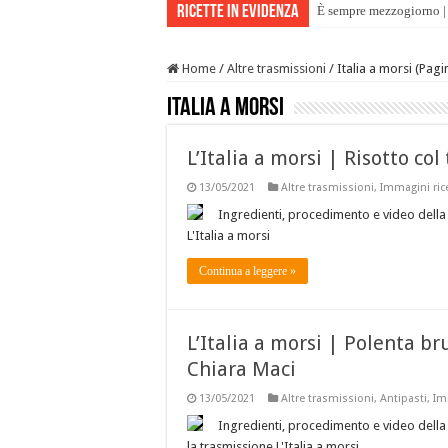
Ricette in evidenza
È sempre mezzogiorno | 
Home
/
Altre trasmissioni
/
Italia a morsi (Pagi
Italia a morsi
L’Italia a morsi | Risotto col
13/05/2021
Altre trasmissioni
,
Immagini ric
Ingredienti, procedimento e video della r
L'Italia a morsi
Continua a leggere »
L’Italia a morsi | Polenta br
Chiara Maci
13/05/2021
Altre trasmissioni
,
Antipasti
,
Im
Ingredienti, procedimento e video della r
la trasmissione L'Italia a morsi