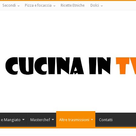
Secondi
Pizza e focaccia
Ricette Etniche
Dolci
 e Mangiato
Masterchef
Altre trasmissioni
Contatti