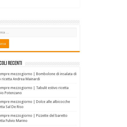
coli recenti
empre mezzogiorno | Bombolone di insalata di
o ricetta Andrea Mainardi
empre mezzogiorno | Tabulè estivo ricetta
bio Potenzano
empre mezzogiorno | Dolce alle albicocche
etta Sal De Riso
empre mezzogiorno | Pizzette del baretto
etta Fulvio Marino