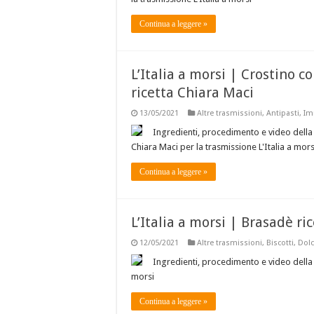
Continua a leggere »
L’Italia a morsi | Crostino 
ricetta Chiara Maci
13/05/2021
Altre trasmissioni
,
Antipasti
,
Im
Ingredienti, procedimento e video della
Chiara Maci per la trasmissione L'Italia a mors
Continua a leggere »
L’Italia a morsi | Brasadè ri
12/05/2021
Altre trasmissioni
,
Biscotti
,
Dolc
Ingredienti, procedimento e video della r
morsi
Continua a leggere »