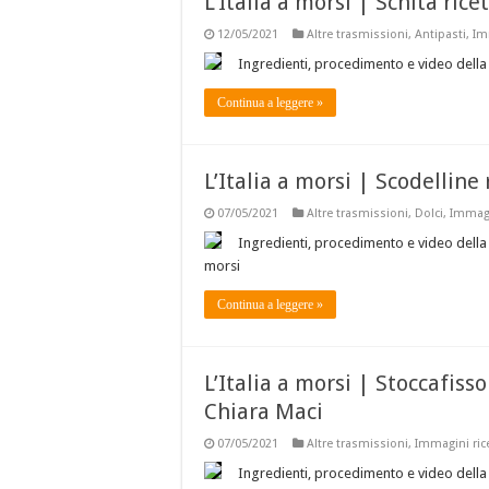
L’Italia a morsi | Schita ric
12/05/2021
Altre trasmissioni
,
Antipasti
,
Im
Ingredienti, procedimento e video della r
Continua a leggere »
L’Italia a morsi | Scodelline
07/05/2021
Altre trasmissioni
,
Dolci
,
Immagi
Ingredienti, procedimento e video della r
morsi
Continua a leggere »
L’Italia a morsi | Stoccafisso
Chiara Maci
07/05/2021
Altre trasmissioni
,
Immagini ric
Ingredienti, procedimento e video della r