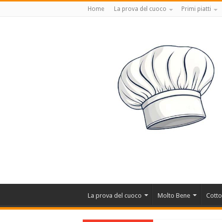
Home
La prova del cuoco
Primi piatti
La prova del cuoco
Molto Bene
Cotto