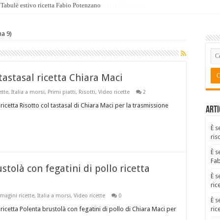
Tabulè estivo ricetta Fabio Potenzano
na 9)
 tastasal ricetta Chiara Maci
ette
,
Italia a morsi
,
Primi piatti
,
Risotti
,
Video ricette
2
icetta Risotto col tastasal di Chiara Maci per la trasmissione
Arti
È s
ris
È s
Fa
ustolà con fegatini di pollo ricetta
È s
ric
magini ricette
,
Italia a morsi
,
Video ricette
0
È s
icetta Polenta brustolà con fegatini di pollo di Chiara Maci per
ric