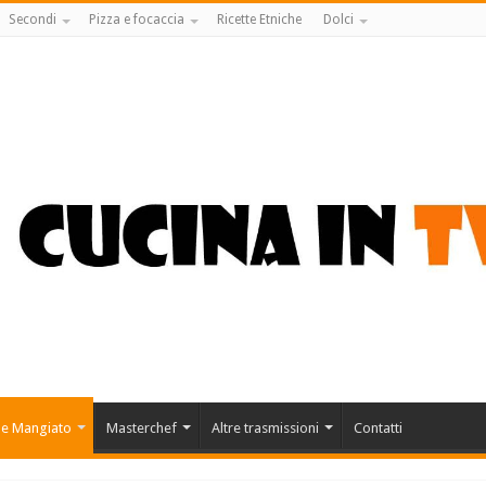
Secondi
Pizza e focaccia
Ricette Etniche
Dolci
 e Mangiato
Masterchef
Altre trasmissioni
Contatti