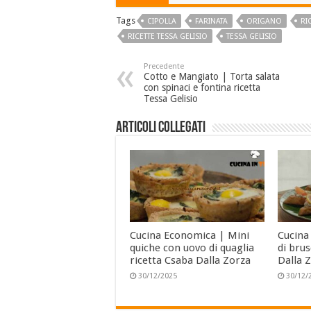
Tags
CIPOLLA
FARINATA
ORIGANO
RI
RICETTE TESSA GELISIO
TESSA GELISIO
Precedente
Cotto e Mangiato | Torta salata
con spinaci e fontina ricetta
Tessa Gelisio
Articoli collegati
Cucina Economica | Mini
Cucina
quiche con uovo di quaglia
di bru
ricetta Csaba Dalla Zorza
Dalla 
30/12/2025
30/12/