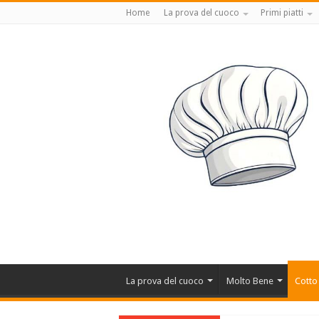
Home
La prova del cuoco
Primi piatti
La prova del cuoco
Molto Bene
Cotto