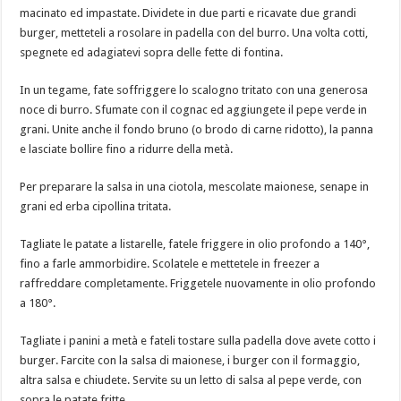
macinato ed impastate. Dividete in due parti e ricavate due grandi
burger, metteteli a rosolare in padella con del burro. Una volta cotti,
spegnete ed adagiatevi sopra delle fette di fontina.
In un tegame, fate soffriggere lo scalogno tritato con una generosa
noce di burro. Sfumate con il cognac ed aggiungete il pepe verde in
grani. Unite anche il fondo bruno (o brodo di carne ridotto), la panna
e lasciate bollire fino a ridurre della metà.
Per preparare la salsa in una ciotola, mescolate maionese, senape in
grani ed erba cipollina tritata.
Tagliate le patate a listarelle, fatele friggere in olio profondo a 140°,
fino a farle ammorbidire. Scolatele e mettetele in freezer a
raffreddare completamente. Friggetele nuovamente in olio profondo
a 180°.
Tagliate i panini a metà e fateli tostare sulla padella dove avete cotto i
burger. Farcite con la salsa di maionese, i burger con il formaggio,
altra salsa e chiudete. Servite su un letto di salsa al pepe verde, con
sopra le patate fritte.