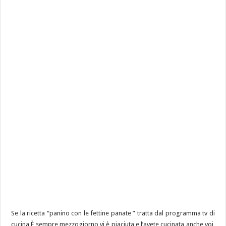
Se la ricetta “panino con le fettine panate ” tratta dal programma tv di
cucina È sempre mezzogiorno vi è piaciuta e l’avete cucinata anche voi,