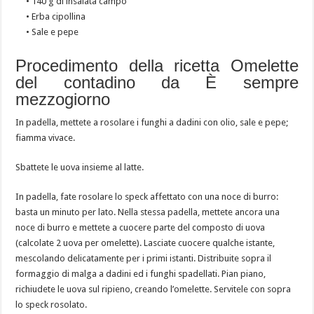
• 140 g di insalata campo
• Erba cipollina
• Sale e pepe
Procedimento della ricetta Omelette
del contadino da È sempre
mezzogiorno
In padella, mettete a rosolare i funghi a dadini con olio, sale e pepe;
fiamma vivace.
Sbattete le uova insieme al latte.
In padella, fate rosolare lo speck affettato con una noce di burro:
basta un minuto per lato. Nella stessa padella, mettete ancora una
noce di burro e mettete a cuocere parte del composto di uova
(calcolate 2 uova per omelette). Lasciate cuocere qualche istante,
mescolando delicatamente per i primi istanti. Distribuite sopra il
formaggio di malga a dadini ed i funghi spadellati. Pian piano,
richiudete le uova sul ripieno, creando l’omelette. Servitele con sopra
lo speck rosolato.