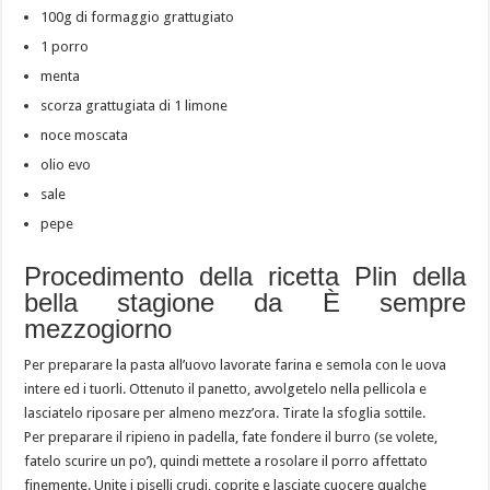
100g di formaggio grattugiato
1 porro
menta
scorza grattugiata di 1 limone
noce moscata
olio evo
sale
pepe
Procedimento della ricetta Plin della
bella stagione da È sempre
mezzogiorno
Per preparare la pasta all’uovo lavorate farina e semola con le uova
intere ed i tuorli. Ottenuto il panetto, avvolgetelo nella pellicola e
lasciatelo riposare per almeno mezz’ora. Tirate la sfoglia sottile.
Per preparare il ripieno in padella, fate fondere il burro (se volete,
fatelo scurire un po’), quindi mettete a rosolare il porro affettato
finemente. Unite i piselli crudi, coprite e lasciate cuocere qualche