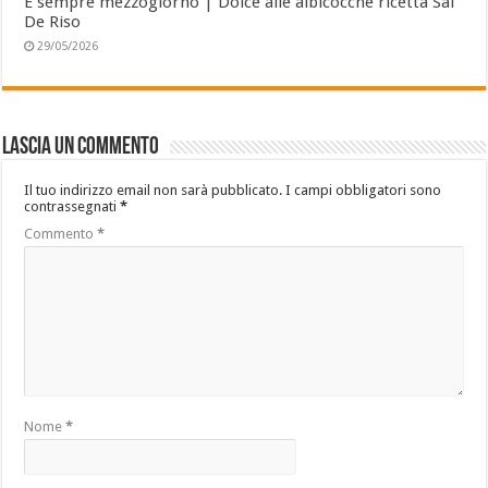
È sempre mezzogiorno | Dolce alle albicocche ricetta Sal
De Riso
29/05/2026
Lascia un commento
Il tuo indirizzo email non sarà pubblicato.
I campi obbligatori sono
contrassegnati
*
Commento
*
Nome
*