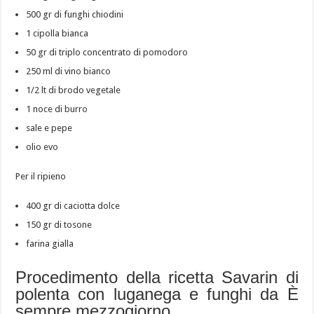
500 gr di funghi chiodini
1 cipolla bianca
50 gr di triplo concentrato di pomodoro
250 ml di vino bianco
1/2 lt di brodo vegetale
1 noce di burro
sale e pepe
olio evo
Per il ripieno
400 gr di caciotta dolce
150 gr di tosone
farina gialla
Procedimento della ricetta Savarin di
polenta con luganega e funghi da È
sempre mezzogiorno