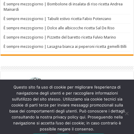
È sempre mezzogiorno | Bombolone di insalata di riso ricetta Andrea
Mainardi
È sempre mezzogiorno | Tabulè estivo ricetta Fabio Potenzano
È sempre mezzogiorno | Dolce alle albicocche ricetta Sal De Riso
È sempre mezzogiorno | Pizzette del baretto ricetta Fulvio Marino
È sempre mezzogiorno | Lasagna bianca ai peperoni ricetta gemelli Billi
Questo sito fa uso di cookie per migliorare l’esperienza di
navigazione degli utenti e per raccogliere informazioni
sull’utilizzo del sito stesso. Utilizziamo sia cookie tecnici sia
cookie di parti terze per inviare messaggi promozionali sulla
base dei comportamenti degli utenti. Può conoscere i dettagli
consultando la nostra privacy policy qui. Proseguendo nella
navigazione si accetta l’uso dei cookie; in caso contrario è
Powered by
WordPress
| Designed by
TieLabs
possibile negare il consenso.