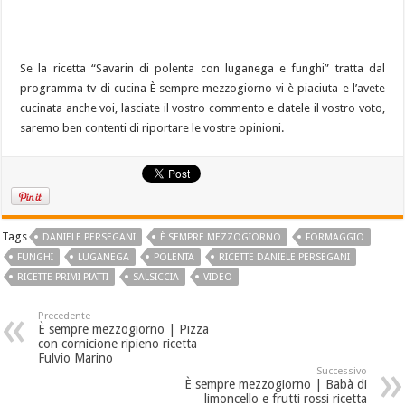
Se la ricetta “Savarin di polenta con luganega e funghi” tratta dal
programma tv di cucina È sempre mezzogiorno vi è piaciuta e l’avete
cucinata anche voi, lasciate il vostro commento e datele il vostro voto,
saremo ben contenti di riportare le vostre opinioni.
Tags
DANIELE PERSEGANI
È SEMPRE MEZZOGIORNO
FORMAGGIO
FUNGHI
LUGANEGA
POLENTA
RICETTE DANIELE PERSEGANI
RICETTE PRIMI PIATTI
SALSICCIA
VIDEO
Precedente
È sempre mezzogiorno | Pizza
con cornicione ripieno ricetta
Fulvio Marino
Successivo
È sempre mezzogiorno | Babà di
limoncello e frutti rossi ricetta