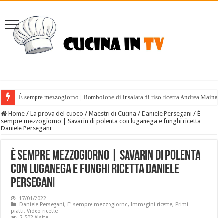
È sempre mezzogiorno | Bombolone di insalata di riso ricetta Andrea Maina
Home
/
La prova del cuoco
/
Maestri di Cucina
/
Daniele Persegani
/
È
sempre mezzogiorno | Savarin di polenta con luganega e funghi ricetta
Daniele Persegani
È sempre mezzogiorno | Savarin di polenta
con luganega e funghi ricetta Daniele
Persegani
17/01/2022
Daniele Persegani
,
E' sempre mezzogiorno
,
Immagini ricette
,
Primi
piatti
,
Video ricette
2,502 Visite