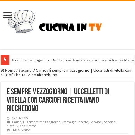
È sempre mezzogiorno | Bombolone di insalata di riso ricetta Andrea Maina
Home
/
Secondi
/
Carne
/
È sempre mezzogiorno | Uccelletti di vitella con
carciofi ricetta Ivano Ricchebono
È sempre mezzogiorno | Uccelletti di
vitella con carciofi ricetta Ivano
Ricchebono
17/01/2022
Carne
,
E' sempre mezzogiorno
,
Immagini ricette
,
Secondi
,
Secondi
piatti
,
Video ricette
1,890 Visite