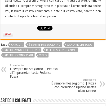
Se la ricetta “Uccelletti di vitella con carciofi” tratta dal programma tv
di cucina È sempre mezzogiorno vi è piaciuta e l’avete cucinata anche
voi, lasciate il vostro commento e datele il vostro voto, saremo ben
contenti di riportare le vostre opinioni.
Tags
CARCIOFI
È SEMPRE MEZZOGIORNO
IVANO RICCHEBONO
RICETTE IVANO RICCHEBONO
RICETTE SECONDI CARNE
RICETTE SECONDI PIATTI
VIDEO
Precedente
È sempre mezzogiorno | Peposo
all’Impruneta ricetta Federico
Fusca
Successivo
È sempre mezzogiorno | Pizza
con cornicione ripieno ricetta
Fulvio Marino
Articoli collegati