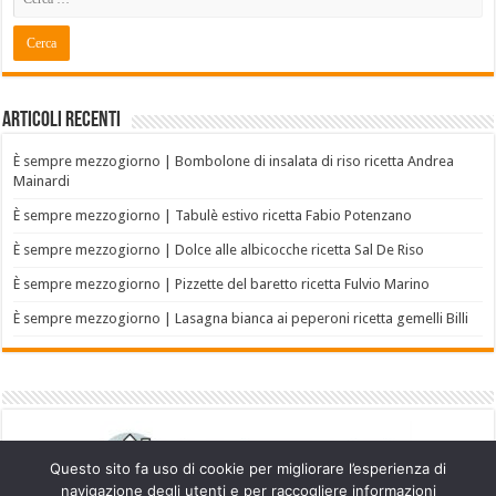
Articoli recenti
È sempre mezzogiorno | Bombolone di insalata di riso ricetta Andrea
Mainardi
È sempre mezzogiorno | Tabulè estivo ricetta Fabio Potenzano
È sempre mezzogiorno | Dolce alle albicocche ricetta Sal De Riso
È sempre mezzogiorno | Pizzette del baretto ricetta Fulvio Marino
È sempre mezzogiorno | Lasagna bianca ai peperoni ricetta gemelli Billi
Questo sito fa uso di cookie per migliorare l’esperienza di
navigazione degli utenti e per raccogliere informazioni