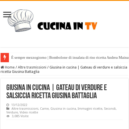
È sempre mezzogiorno | Bombolone di insalata di riso ricetta Andrea Maina
Home
/
Altre trasmissioni
/
Giusina in cucina | Gateau di verdure e salsiccia
ricetta Giusina Battaglia
Giusina in cucina | Gateau di verdure e
salsiccia ricetta Giusina Battaglia
13/12/2022
Altre trasmissioni
,
Carne
,
Giusina in cucina
,
Immagini ricette
,
Secondi
,
Verdure
,
Video ricette
3,085 Visite