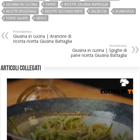
GIUSINA IN CUCINA
PATATE
RICETTE GIUSINA BATTAGLIA
RICETTE REGIONALI
RICETTE SECONDI PIATTI
SALSICCIA
SCAMORZA
TORTE SALATE
VIDEO
Precedente
Giusina in cucina | Arancine di
ricotta ricetta Giusina Battaglia
Successivo
Giusina in cucina | Spighe di
pane ricetta Giusina Battaglia
Articoli collegati