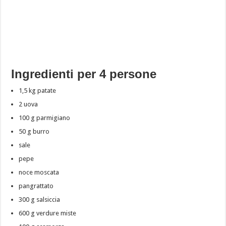
Ingredienti per 4 persone
1,5 kg patate
2 uova
100 g parmigiano
50 g burro
sale
pepe
noce moscata
pangrattato
300 g salsiccia
600 g verdure miste