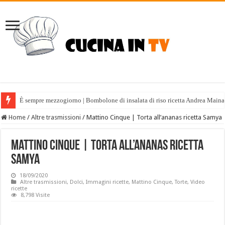
È sempre mezzogiorno | Bombolone di insalata di riso ricetta Andrea Maina
Home
/
Altre trasmissioni
/
Mattino Cinque | Torta all’ananas ricetta Samya
Mattino Cinque | Torta all’ananas ricetta
Samya
18/09/2020
Altre trasmissioni
,
Dolci
,
Immagini ricette
,
Mattino Cinque
,
Torte
,
Video
ricette
8,798 Visite