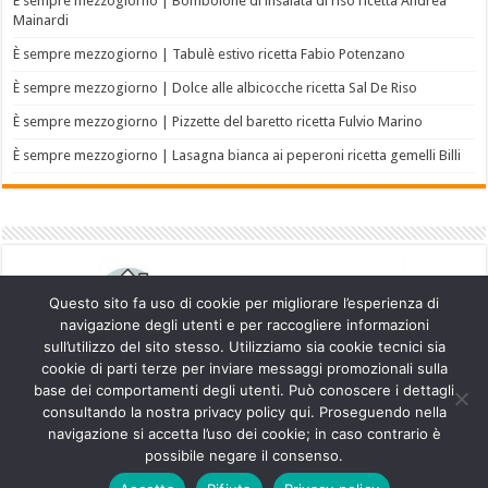
È sempre mezzogiorno | Bombolone di insalata di riso ricetta Andrea
Mainardi
È sempre mezzogiorno | Tabulè estivo ricetta Fabio Potenzano
È sempre mezzogiorno | Dolce alle albicocche ricetta Sal De Riso
È sempre mezzogiorno | Pizzette del baretto ricetta Fulvio Marino
È sempre mezzogiorno | Lasagna bianca ai peperoni ricetta gemelli Billi
Questo sito fa uso di cookie per migliorare l’esperienza di
navigazione degli utenti e per raccogliere informazioni
sull’utilizzo del sito stesso. Utilizziamo sia cookie tecnici sia
cookie di parti terze per inviare messaggi promozionali sulla
base dei comportamenti degli utenti. Può conoscere i dettagli
consultando la nostra privacy policy qui. Proseguendo nella
navigazione si accetta l’uso dei cookie; in caso contrario è
Powered by
WordPress
| Designed by
TieLabs
possibile negare il consenso.