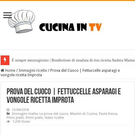
È sempre mezzogiorno | Bombolone di insalata di riso ricetta Andrea Maina
Home
/
Immagini ricette
/
Prova del Cuoco | Fettuccelle asparagi e
vongole ricetta Improta
Prova del Cuoco | Fettuccelle asparagi e
vongole ricetta Improta
12/04/2018
Immagini ricette
,
La prova del cuoco
,
Maestri di Cucina
,
Pasta fresca
,
Primi piatti
,
Primi piatti
,
Video ricette
1,203 Visite