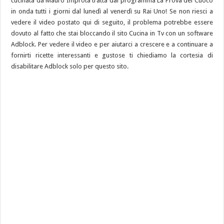
cucinata da Mauro Improta tratta dal programma La Prova del Cuoco
in onda tutti i giorni dal lunedì al venerdì su Rai Uno! Se non riesci a
vedere il video postato qui di seguito, il problema potrebbe essere
dovuto al fatto che stai bloccando il sito Cucina in Tv con un software
Adblock. Per vedere il video e per aiutarci a crescere e a continuare a
fornirti ricette interessanti e gustose ti chiediamo la cortesia di
disabilitare Adblock solo per questo sito.