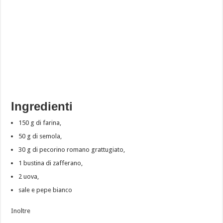
Ingredienti
150 g di farina,
50 g di semola,
30 g di pecorino romano grattugiato,
1 bustina di zafferano,
2 uova,
sale e pepe bianco
Inoltre