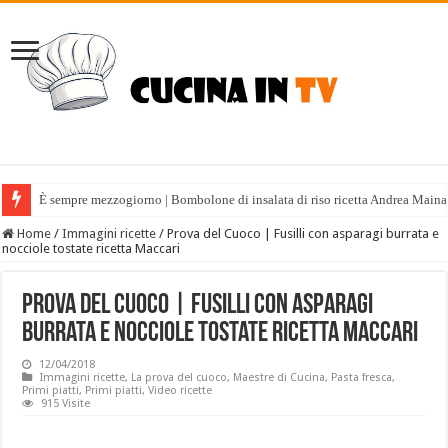
È sempre mezzogiorno | Bombolone di insalata di riso ricetta Andrea Maina
Home
/
Immagini ricette
/
Prova del Cuoco | Fusilli con asparagi burrata e
nocciole tostate ricetta Maccari
Prova del Cuoco | Fusilli con asparagi
burrata e nocciole tostate ricetta Maccari
12/04/2018
Immagini ricette
,
La prova del cuoco
,
Maestre di Cucina
,
Pasta fresca
,
Primi piatti
,
Primi piatti
,
Video ricette
915 Visite