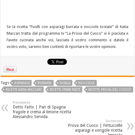
Se la ricetta “Fusilli con asparagi burrata e nocciole tostate” di Katia
Maccari tratta dal programma tv “La Prova del Cuoco” vi è piaciuta e
l’avete cucinata anche voi, lasciate il vostro commento e datele il
vostro voto, saremo ben contenti di riportare le vostre opinioni.
Tags
ASPARAGI
BURRATA
FUSILLI
NOCCIOLE
RICETTE KATIA MACCARI
RICETTE PRIMI PIATTI
RICETTE PROVA DEL CUOCO
Precedente
Detto Fatto | Pan di Spagna
fragole e crema al limone ricetta
Alessandro Servida
Successivo
Prova del Cuoco | Fettuccelle
asparagi e vongole ricetta
Improta