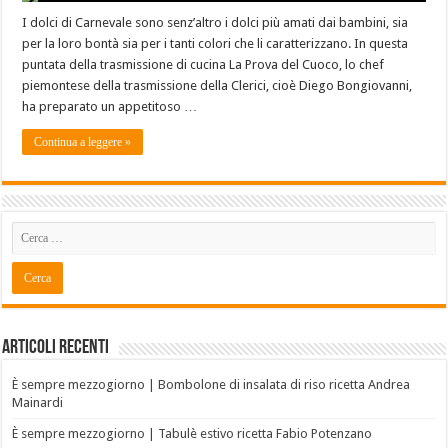
I dolci di Carnevale sono senz’altro i dolci più amati dai bambini, sia
per la loro bontà sia per i tanti colori che li caratterizzano. In questa
puntata della trasmissione di cucina La Prova del Cuoco, lo chef
piemontese della trasmissione della Clerici, cioè Diego Bongiovanni,
ha preparato un appetitoso …
Continua a leggere »
Articoli recenti
È sempre mezzogiorno | Bombolone di insalata di riso ricetta Andrea
Mainardi
È sempre mezzogiorno | Tabulè estivo ricetta Fabio Potenzano