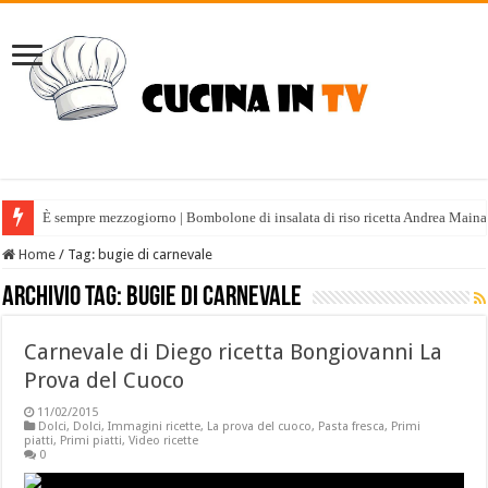
È sempre mezzogiorno | Bombolone di insalata di riso ricetta Andrea Maina
Home
/
Tag:
bugie di carnevale
Archivio tag:
bugie di carnevale
Carnevale di Diego ricetta Bongiovanni La
Prova del Cuoco
11/02/2015
Dolci
,
Dolci
,
Immagini ricette
,
La prova del cuoco
,
Pasta fresca
,
Primi
piatti
,
Primi piatti
,
Video ricette
0