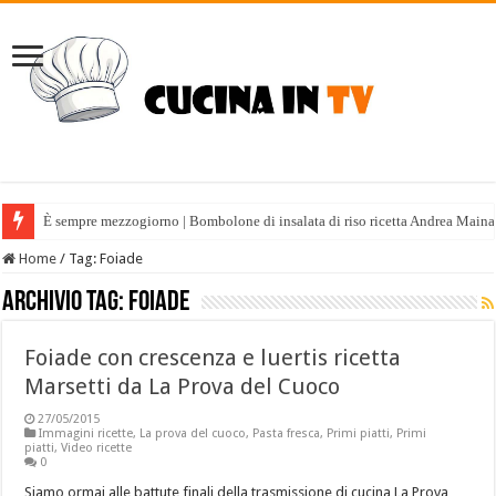
È sempre mezzogiorno | Bombolone di insalata di riso ricetta Andrea Maina
Home
/
Tag:
Foiade
Archivio tag:
Foiade
Foiade con crescenza e luertis ricetta
Marsetti da La Prova del Cuoco
27/05/2015
Immagini ricette
,
La prova del cuoco
,
Pasta fresca
,
Primi piatti
,
Primi
piatti
,
Video ricette
0
Siamo ormai alle battute finali della trasmissione di cucina La Prova