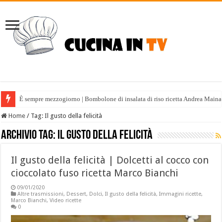
È sempre mezzogiorno | Bombolone di insalata di riso ricetta Andrea Maina
Home
/
Tag:
Il gusto della felicità
Archivio tag:
Il gusto della felicità
Il gusto della felicità | Dolcetti al cocco con
cioccolato fuso ricetta Marco Bianchi
09/01/2020
Altre trasmissioni
,
Dessert
,
Dolci
,
Il gusto della felicità
,
Immagini ricette
,
Marco Bianchi
,
Video ricette
0