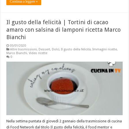
Continua a leggere »
Il gusto della felicità | Tortini di cacao
amaro con salsina di lamponi ricetta Marco
Bianchi
05/01/2020
Altre trasmissioni
,
Dessert
,
Dolci
,
Il gusto della felicità
,
Immagini ricette
,
Marco Bianchi
,
Video ricette
0
Nella settima puntata di giovedì 2 gennaio della trasmissione di cucina
di Food Network dal titolo Il gusto della felicità, il food mentor e