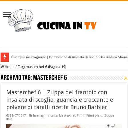
È sempre mezzogiorno | Bombolone di insalata di riso ricetta Andrea Maina
Home
/
Tag:
masterchef 6
(Pagina 19)
Archivio tag:
masterchef 6
Masterchef 6 | Zuppa del frantoio con
insalata di scoglio, guanciale croccante e
polvere di taralli ricetta Bruno Barbieri
31/07/2017
Immagini ricette
,
Masterchef
,
Primi
,
Primi piatti
,
Zuppe
0