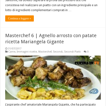
Santorini, ha dovuto superare la prova del pressure test che
consisteva nel realizzare un piatto con un ingrediente principale e un
lotto di ingredienti complementari comprati in …
Continua a leggere »
Masterchef 6 | Agnello arrosto con patate
ricetta Mariangela Gigante
31/07/2017
Carne
,
Immagini ricette
,
Masterchef
,
Secondi
,
Secondi Piatti
0
L’aspirante chef amatoriale Mariangela Gigante, che ha partecipato