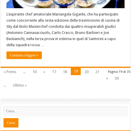
L’aspirante chef amatoriale Mariangela Gigante, che ha partecipato
come concorrente alla sesta edizione della trasmissione di cucina di
Sky dal titolo Masterchef condotta dai quattro insuperabili giudici
(Antonino Cannavacciuolo, Carlo Cracco, Bruno Barbieri e Joe
Bastianich), nella terza prova in esterna in quel di Santorini a capo
della squadra rossa …
Continua a leggere »
19
« Primo
...
10
«
17
18
20
21
Pagina 19 di 35
»
30
...
Ultimo »