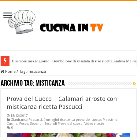
È sempre mezzogiorno | Bombolone di insalata di riso ricetta Andrea Maina
Home
/
Tag:
misticanza
Archivio tag:
misticanza
Prova del Cuoco | Calamari arrosto con
misticanza ricetta Pascucci
18/12/2017
Gianfranco Pascucci
,
Immagini ricette
,
La prova del cuoco
,
Maestri di
Cucina
,
Pesce
,
Secondi
,
Secondi Prova del cuoco
,
Video ricette
0