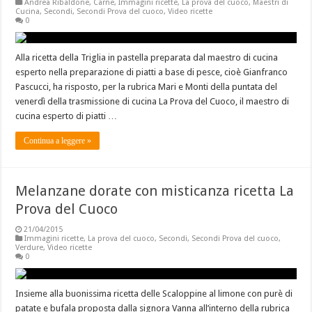
Andrea Ribaldone
,
Carne
,
Immagini ricette
,
La prova del cuoco
,
Maestri di
Cucina
,
Secondi
,
Secondi Prova del cuoco
,
Video ricette
0
Alla ricetta della Triglia in pastella preparata dal maestro di cucina
esperto nella preparazione di piatti a base di pesce, cioè Gianfranco
Pascucci, ha risposto, per la rubrica Mari e Monti della puntata del
venerdì della trasmissione di cucina La Prova del Cuoco, il maestro di
cucina esperto di piatti …
Continua a leggere »
Melanzane dorate con misticanza ricetta La
Prova del Cuoco
21/04/2015
Immagini ricette
,
La prova del cuoco
,
Secondi
,
Secondi Prova del cuoco
,
Verdure
,
Video ricette
0
Insieme alla buonissima ricetta delle Scaloppine al limone con purè di
patate e bufala proposta dalla signora Vanna all’interno della rubrica