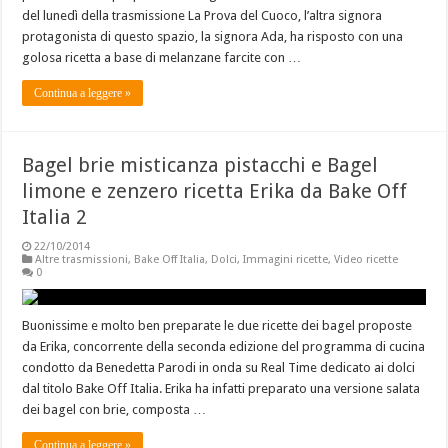
del lunedì della trasmissione La Prova del Cuoco, l’altra signora
protagonista di questo spazio, la signora Ada, ha risposto con una
golosa ricetta a base di melanzane farcite con …
Continua a leggere »
Bagel brie misticanza pistacchi e Bagel
limone e zenzero ricetta Erika da Bake Off
Italia 2
22/10/2014
Altre trasmissioni
,
Bake Off Italia
,
Dolci
,
Immagini ricette
,
Video ricette
0
Buonissime e molto ben preparate le due ricette dei bagel proposte
da Erika, concorrente della seconda edizione del programma di cucina
condotto da Benedetta Parodi in onda su Real Time dedicato ai dolci
dal titolo Bake Off Italia. Erika ha infatti preparato una versione salata
dei bagel con brie, composta …
Continua a leggere »