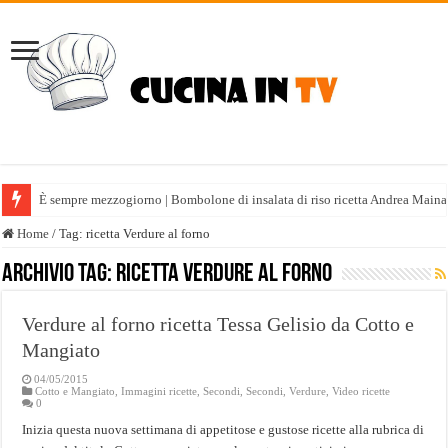
È sempre mezzogiorno | Bombolone di insalata di riso ricetta Andrea Maina
Home
/
Tag:
ricetta Verdure al forno
Archivio tag:
ricetta Verdure al forno
Verdure al forno ricetta Tessa Gelisio da Cotto e
Mangiato
04/05/2015
Cotto e Mangiato
,
Immagini ricette
,
Secondi
,
Secondi
,
Verdure
,
Video ricette
0
Inizia questa nuova settimana di appetitose e gustose ricette alla rubrica di