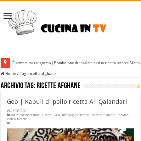
È sempre mezzogiorno | Bombolone di insalata di riso ricetta Andrea Maina
Home
/
Tag:
ricette afghane
Archivio tag:
ricette afghane
Geo | Kabuli di pollo ricetta Ali Qalandari
23/01/2020
Altre trasmissioni
,
Carne
,
Geo
,
Immagini ricette
,
Ricette Etniche
,
Secondi
,
Video ricette
0