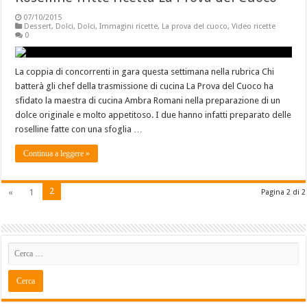
07/10/2015
Dessert
,
Dolci
,
Dolci
,
Immagini ricette
,
La prova del cuoco
,
Video ricette
0
La coppia di concorrenti in gara questa settimana nella rubrica Chi
batterà gli chef della trasmissione di cucina La Prova del Cuoco ha
sfidato la maestra di cucina Ambra Romani nella preparazione di un
dolce originale e molto appetitoso. I due hanno infatti preparato delle
roselline fatte con una sfoglia …
Continua a leggere »
2
«
1
Pagina 2 di 2