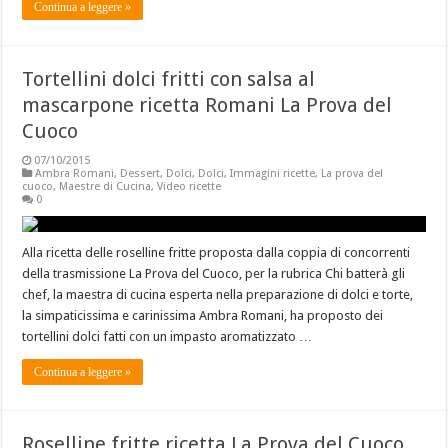
Continua a leggere »
Tortellini dolci fritti con salsa al
mascarpone ricetta Romani La Prova del
Cuoco
07/10/2015
Ambra Romani
,
Dessert
,
Dolci
,
Dolci
,
Immagini ricette
,
La prova del
cuoco
,
Maestre di Cucina
,
Video ricette
0
Alla ricetta delle roselline fritte proposta dalla coppia di concorrenti
della trasmissione La Prova del Cuoco, per la rubrica Chi batterà gli
chef, la maestra di cucina esperta nella preparazione di dolci e torte,
la simpaticissima e carinissima Ambra Romani, ha proposto dei
tortellini dolci fatti con un impasto aromatizzato …
Continua a leggere »
Roselline fritte ricetta La Prova del Cuoco