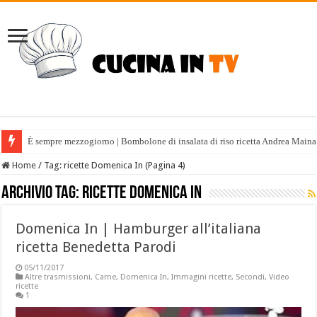
È sempre mezzogiorno | Bombolone di insalata di riso ricetta Andrea Maina
Home
/
Tag:
ricette Domenica In
(Pagina 4)
Archivio tag:
ricette Domenica In
Domenica In | Hamburger all’italiana
ricetta Benedetta Parodi
05/11/2017
Altre trasmissioni
,
Carne
,
Domenica In
,
Immagini ricette
,
Secondi
,
Video
ricette
1