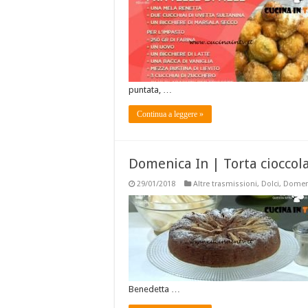
puntata, …
Continua a leggere »
Domenica In | Torta cioccol
29/01/2018
Altre trasmissioni
,
Dolci
,
Domeni
Benedetta …