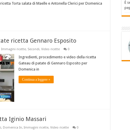
È s
ricetta Torta salata di Maelle e Antonella Clerici per Domenica
pep
ate ricetta Gennaro Esposito
,
Immagini ricette
,
Secondi
,
Video ricette
0
Ingredienti, procedimento e video della ricetta
Gateau di patate di Gennaro Esposito per
Domenica in
Continua a leggere »
tta Iginio Massari
i
,
Domenica In
,
Immagini ricette
,
Video ricette
0