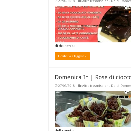
27/02/2018
Altre trasmissioni
,
Dolci
,
Domeni
di domenica …
Continua a leggere »
Domenica In | Rose di ciocc
27/02/2018
Altre trasmissioni
,
Dolci
,
Domeni
della puntata, …