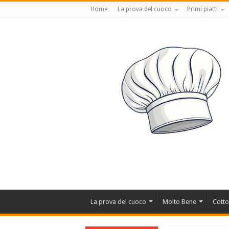
Home
La prova del cuoco
Primi piatti
La prova del cuoco
Molto Bene
Cotto