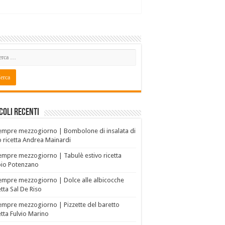
coli recenti
empre mezzogiorno | Bombolone di insalata di
o ricetta Andrea Mainardi
empre mezzogiorno | Tabulè estivo ricetta
bio Potenzano
empre mezzogiorno | Dolce alle albicocche
etta Sal De Riso
empre mezzogiorno | Pizzette del baretto
etta Fulvio Marino