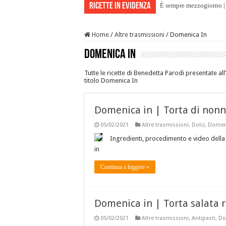
Ricette in evidenza
È sempre mezzogiorno | 
Home
/
Altre trasmissioni
/
Domenica In
Domenica In
Tutte le ricette di Benedetta Parodi presentate all
titolo Domenica In
Domenica in | Torta di nonna 
05/02/2021
Altre trasmissioni
,
Dolci
,
Domeni
Ingredienti, procedimento e video della 
in
Continua a leggere »
Domenica in | Torta salata r
05/02/2021
Altre trasmissioni
,
Antipasti
,
Do