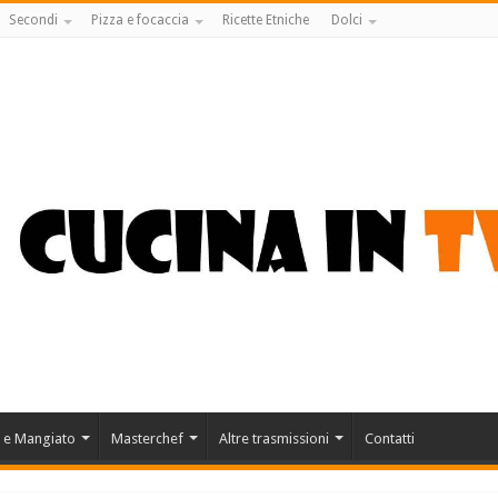
Secondi
Pizza e focaccia
Ricette Etniche
Dolci
 e Mangiato
Masterchef
Altre trasmissioni
Contatti