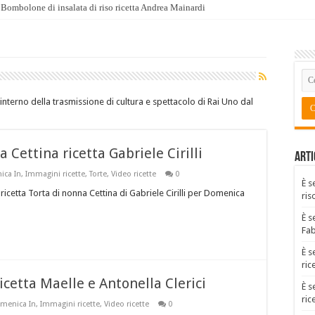
Bombolone di insalata di riso ricetta Andrea Mainardi
’interno della trasmissione di cultura e spettacolo di Rai Uno dal
Cettina ricetta Gabriele Cirilli
Arti
ca In
,
Immagini ricette
,
Torte
,
Video ricette
0
È s
ricetta Torta di nonna Cettina di Gabriele Cirilli per Domenica
ris
È s
Fa
È s
ric
icetta Maelle e Antonella Clerici
È s
ric
menica In
,
Immagini ricette
,
Video ricette
0