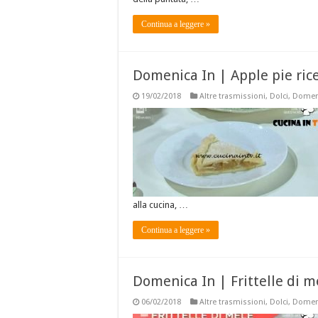
Continua a leggere »
Domenica In | Apple pie ric
19/02/2018
Altre trasmissioni
,
Dolci
,
Domeni
alla cucina, …
Continua a leggere »
Domenica In | Frittelle di m
06/02/2018
Altre trasmissioni
,
Dolci
,
Domeni