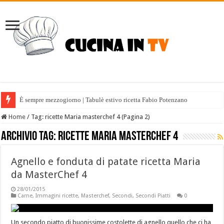
È sempre mezzogiorno | Tabulè estivo ricetta Fabio Potenzano
Home
/
Tag:
ricette Maria masterchef 4
(Pagina 2)
Archivio tag:
ricette Maria masterchef 4
Agnello e fonduta di patate ricetta Maria
da MasterChef 4
28/01/2015
Carne
,
Immagini ricette
,
Masterchef
,
Secondi
,
Secondi Piatti
0
Un secondo piatto di buonissime costolette di agnello quello che ci ha