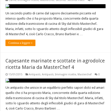
Carne
,
Immagini ricette
,
Masterchef
,
Secondi
,
Secondi Piatti
0
Un secondo piatto di carne dal sapore decisamente piccante ed
intenso quello che ci ha proposto Maria, concorrente della quarta
edizione della trasmissione di cucina di Sky dal titolo Masterchef.
Maria, infatti, sotto lo sguardo attento degli inflessibili giudici di gara
di Masterchef 4, cioè Carlo Cracco, Bruno Barbieri e …
Continua a leggere »
Capesante marinate e scottate in agrodolce
ricetta Maria da MasterChef 4
15/01/2015
Antipasti
,
Antipasti
,
Immagini ricette
,
Masterchef
0
Un antipasto che unisce in un equilibrio perfetto sapori dolci ed amari
quello che ci ha proposto Maria, concorrente della quarta edizione
della trasmissione di cucina di Sky dal titolo Masterchef. Maria, infatti,
sotto lo sguardo attento degli inflessibili giudici di gara di Masterchef
4, cioè Carlo Cracco, Bruno Barbieri …