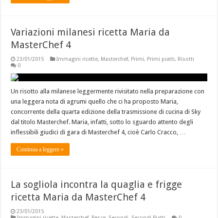
Variazioni milanesi ricetta Maria da
MasterChef 4
23/01/2015
Immagini ricette
,
Masterchef
,
Primi
,
Primi piatti
,
Risotti
0
Un risotto alla milanese leggermente rivisitato nella preparazione con
una leggera nota di agrumi quello che ci ha proposto Maria,
concorrente della quarta edizione della trasmissione di cucina di Sky
dal titolo Masterchef. Maria, infatti, sotto lo sguardo attento degli
inflessibili giudici di gara di Masterchef 4, cioè Carlo Cracco, …
Continua a leggere »
La sogliola incontra la quaglia e frigge
ricetta Maria da MasterChef 4
23/01/2015
Immagini ricette
,
Masterchef
,
Pesce
,
Secondi
,
Secondi Piatti
0