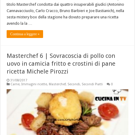
titolo Masterchef condotta dai quattro insuperabili giudici (Antonino
Cannavacciuolo, Carlo Cracco, Bruno Barbieri e Joe Bastianich), nella
sesta mistery box della stagione ha dovuto preparare una ricetta
avendo la la …
Continua a leggere »
Masterchef 6 | Sovracoscia di pollo con
uovo in camicia fritto e crostini di pane
ricetta Michele Pirozzi
31/08/2017
Carne
,
Immagini ricette
,
Masterchef
,
Secondi
,
Secondi Piatti
0