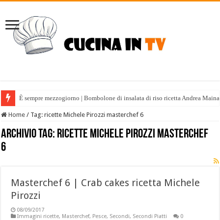
È sempre mezzogiorno | Bombolone di insalata di riso ricetta Andrea Maina
Home
/
Tag:
ricette Michele Pirozzi masterchef 6
Archivio tag:
ricette Michele Pirozzi masterchef
6
Masterchef 6 | Crab cakes ricetta Michele
Pirozzi
08/09/2017
Immagini ricette
,
Masterchef
,
Pesce
,
Secondi
,
Secondi Piatti
0