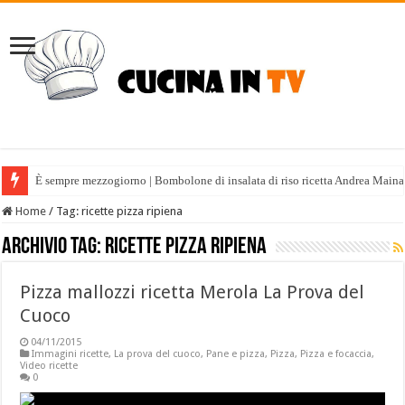
È sempre mezzogiorno | Bombolone di insalata di riso ricetta Andrea Maina
Home
/
Tag:
ricette pizza ripiena
Archivio tag:
ricette pizza ripiena
Pizza mallozzi ricetta Merola La Prova del
Cuoco
04/11/2015
Immagini ricette
,
La prova del cuoco
,
Pane e pizza
,
Pizza
,
Pizza e focaccia
,
Video ricette
0