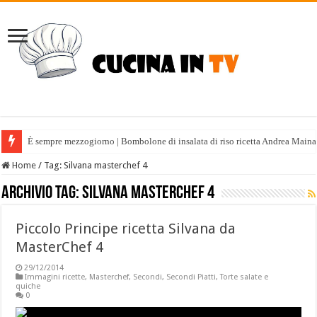
È sempre mezzogiorno | Bombolone di insalata di riso ricetta Andrea Maina
Home
/
Tag:
Silvana masterchef 4
Archivio tag:
Silvana masterchef 4
Piccolo Principe ricetta Silvana da
MasterChef 4
29/12/2014
Immagini ricette
,
Masterchef
,
Secondi
,
Secondi Piatti
,
Torte salate e
quiche
0