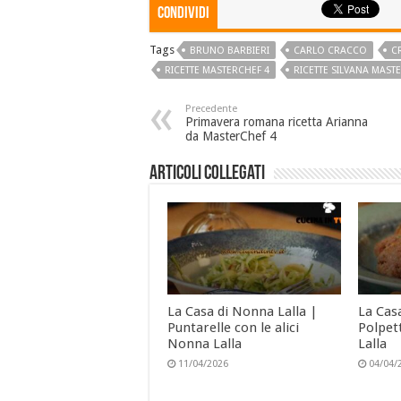
Condividi
Tags
BRUNO BARBIERI
CARLO CRACCO
C
RICETTE MASTERCHEF 4
RICETTE SILVANA MAST
Precedente
Primavera romana ricetta Arianna
da MasterChef 4
Articoli collegati
La Casa di Nonna Lalla |
La Cas
Puntarelle con le alici
Polpet
Nonna Lalla
Lalla
11/04/2026
04/04/