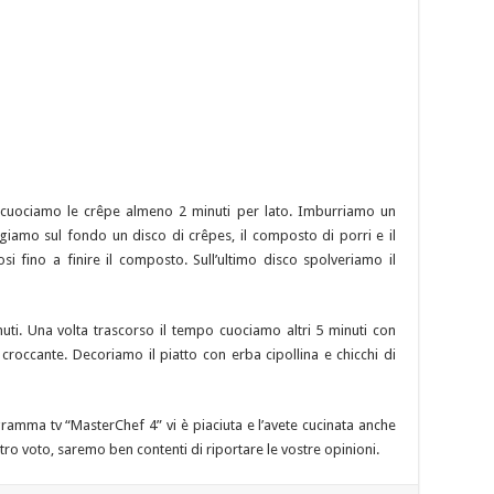
cuociamo le crêpe almeno 2 minuti per lato. Imburriamo un
iamo sul fondo un disco di crêpes, il composto di porri e il
si fino a finire il composto. Sull’ultimo disco spolveriamo il
uti. Una volta trascorso il tempo cuociamo altri 5 minuti con
croccante. Decoriamo il piatto con erba cipollina e chicchi di
ogramma tv “MasterChef 4” vi è piaciuta e l’avete cucinata anche
stro voto, saremo ben contenti di riportare le vostre opinioni.