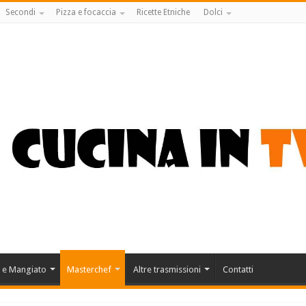
Secondi
Pizza e focaccia
Ricette Etniche
Dolci
 e Mangiato
Masterchef
Altre trasmissioni
Contatti