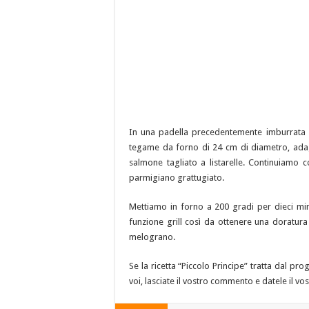
In una padella precedentemente imburrata 
tegame da forno di 24 cm di diametro, adag
salmone tagliato a listarelle. Continuiamo co
parmigiano grattugiato.
Mettiamo in forno a 200 gradi per dieci min
funzione grill così da ottenere una doratura 
melograno.
Se la ricetta “Piccolo Principe” tratta dal pr
voi, lasciate il vostro commento e datele il vo