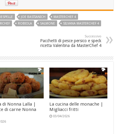
RESPELLE
JOE BASTIANICH
MASTERCHEF 4
ERCHEF
ROBIOLA
SALMONE
SILVANA MASTERCHEF 4
Successivo
Pacchetti di pesce persico e speck
ricetta Valentina da MasterChef 4
a di Nonna Lalla |
La cucina delle monache |
te di carne Nonna
Migliacci fritti
03/04/2026
2026