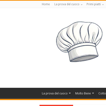
Home
La prova del cuoco
Primi piatti
La prova del cuoco
Molto Bene
Cotto