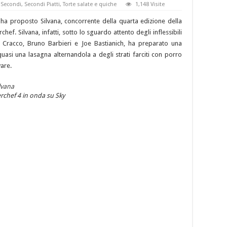
,
Secondi
,
Secondi Piatti
,
Torte salate e quiche
1,148 Visite
i ha proposto Silvana, concorrente della quarta edizione della
chef. Silvana, infatti, sotto lo sguardo attento degli inflessibili
o Cracco, Bruno Barbieri e Joe Bastianich, ha preparato una
uasi una lasagna alternandola a degli strati farciti con porro
vare.
erchef 4 in onda su Sky