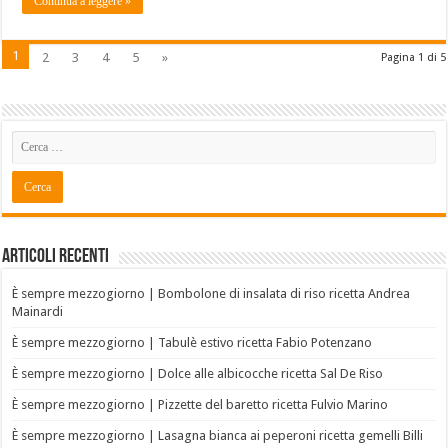
Continua a leggere »
1
2
3
4
5
»
Pagina 1 di 5
Articoli recenti
È sempre mezzogiorno | Bombolone di insalata di riso ricetta Andrea
Mainardi
È sempre mezzogiorno | Tabulè estivo ricetta Fabio Potenzano
È sempre mezzogiorno | Dolce alle albicocche ricetta Sal De Riso
È sempre mezzogiorno | Pizzette del baretto ricetta Fulvio Marino
È sempre mezzogiorno | Lasagna bianca ai peperoni ricetta gemelli Billi