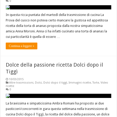
0
In questa ricca puntata del martedì della trasmissione di cucina La
Prova del cuoco non poteva certo mancare la gustosa ed appetitosa
ricetta della torta di ananas proposta dalla nostra simpaticissima
amica Anna Moroni. Anna ci ha infatti cucinato una torta di ananas la
cui particolarità è quella di essere …
Continua a leggere »
Dolce della passione ricetta Dolci dopo il
Tiggì
10/03/2015
Altre trasmissioni
,
Dolci
,
Dolci dopo il tiggì
,
Immagini ricette
,
Torte
,
Video
ricette
0
La bravissima e simpaticissima Ambra Romani ha proposto ai due
pasticceri/concorrenti in gara questa settimana nella trasmissione di
cucina Dolci dopo il Tiggì, la ricetta del dolce della passione, un dolce