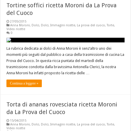
Tortine soffici ricetta Moroni da La Prova
del Cuoco
27/05/2015
Anna Moroni
,
Dolci
,
Dolci
,
Immagini ricette
,
La prova del cuoco
,
Torte
,
Video ricette
0
La rubrica dedicata ai dolci di Anna Moroni è senz’altro uno dei
momenti più seguiti dal pubblico a casa della trasmissione di cucina La
Prova del Cuoco. In questa ricca puntata del martedì della
trasmissione condotta dalla bravissima Antonella Clerici, la nostra
Anna Moroni ha infatti proposto la ricetta delle …
Continua a leggere »
Torta di ananas rovesciata ricetta Moroni
da La Prova del Cuoco
15/04/2015
Anna Moroni
,
Dolci
,
Dolci
,
Immagini ricette
,
La prova del cuoco
,
Torte
,
Video ricette