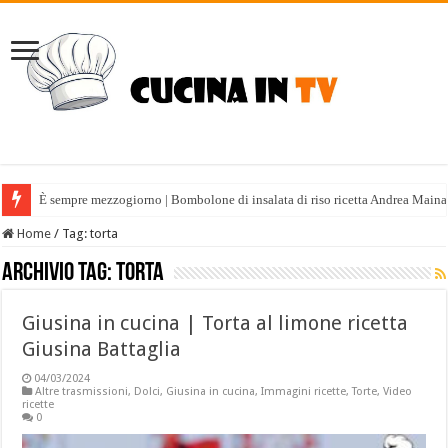
È sempre mezzogiorno | Bombolone di insalata di riso ricetta Andrea Maina
È sempre mezzogiorno | Tabulè estivo ricetta Fabio Potenzano
Home
/
Tag:
torta
Archivio tag:
torta
Giusina in cucina | Torta al limone ricetta
Giusina Battaglia
04/03/2024
Altre trasmissioni
,
Dolci
,
Giusina in cucina
,
Immagini ricette
,
Torte
,
Video
ricette
0