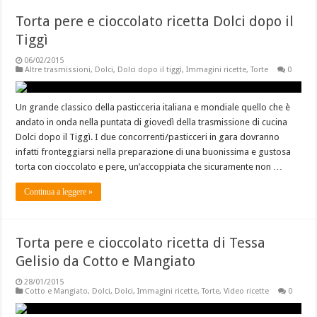
Torta pere e cioccolato ricetta Dolci dopo il
Tiggì
06/02/2015
Altre trasmissioni
,
Dolci
,
Dolci dopo il tiggì
,
Immagini ricette
,
Torte
0
Un grande classico della pasticceria italiana e mondiale quello che è
andato in onda nella puntata di giovedì della trasmissione di cucina
Dolci dopo il Tiggì. I due concorrenti/pasticceri in gara dovranno
infatti fronteggiarsi nella preparazione di una buonissima e gustosa
torta con cioccolato e pere, un’accoppiata che sicuramente non …
Continua a leggere »
Torta pere e cioccolato ricetta di Tessa
Gelisio da Cotto e Mangiato
28/01/2015
Cotto e Mangiato
,
Dolci
,
Dolci
,
Immagini ricette
,
Torte
,
Video ricette
0