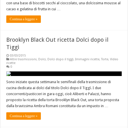
con una base di biscotti secchi al cioccolato, una dolcissima mousse al
cacao e gelatina di frutta in cui …
Continua a leggere »
Brooklyn Black Out ricetta Dolci dopo il
Tiggì
03/03/2015
Altre trasmissioni
,
Dolci
,
Dolci dopo il tiggì
,
Immagini ricette
,
Torte
,
Video
ricette
0
Sono iniziate questa settimana le semifinali della trasmissione di
cucina dedicata ai dolci dal titolo Dolci dopo il Tiggì. I due
concorrenti/pasticceri in gara oggi, cioè Aliberti e Palazzi, hanno
proposto la ricetta della torta Brooklyn Black Out, una torta proposta
dalla bravissima Ambra Romani constituita da un impasto in …
Continua a leggere »