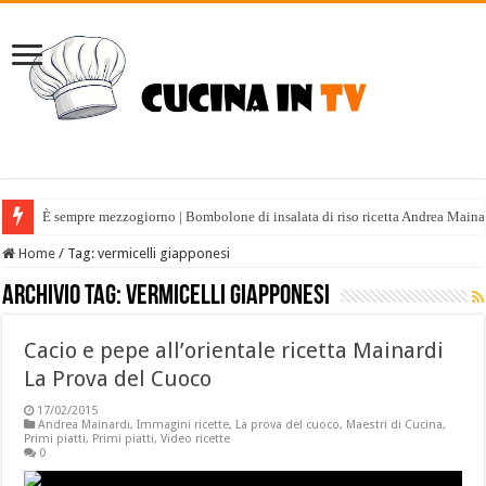
È sempre mezzogiorno | Bombolone di insalata di riso ricetta Andrea Maina
Home
/
Tag:
vermicelli giapponesi
Archivio tag:
vermicelli giapponesi
Cacio e pepe all’orientale ricetta Mainardi
La Prova del Cuoco
17/02/2015
Andrea Mainardi
,
Immagini ricette
,
La prova del cuoco
,
Maestri di Cucina
,
Primi piatti
,
Primi piatti
,
Video ricette
0