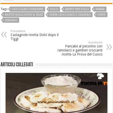
Tags
CIOCCOLATO FONDENTE
DOLCI
LIEVITO PER DOLCI
PANNA
RICETTE DOLCI DOPO IL TIGGÌ
TORTA CIOCCOLATO E ZENZERO
TORTE
ZENZERO
Precedente
Castagnole ricetta Dolci dopo il
Tiggì
Successivo
Pancake al pecorino con
ramolacci e gamberi croccanti
ricetta La Prova del Cuoco
Articoli collegati