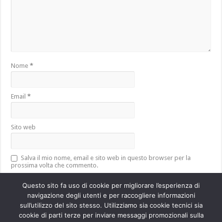
Nome
*
Email
*
Sito web
Salva il mio nome, email e sito web in questo browser per la
prossima volta che commento.
Questo sito fa uso di cookie per migliorare l’esperienza di
navigazione degli utenti e per raccogliere informazioni
sull’utilizzo del sito stesso. Utilizziamo sia cookie tecnici sia
Questo sito utilizza Akismet per ridurre lo spam.
Scopri come vengono
cookie di parti terze per inviare messaggi promozionali sulla
elaborati i dati derivati dai commenti
.