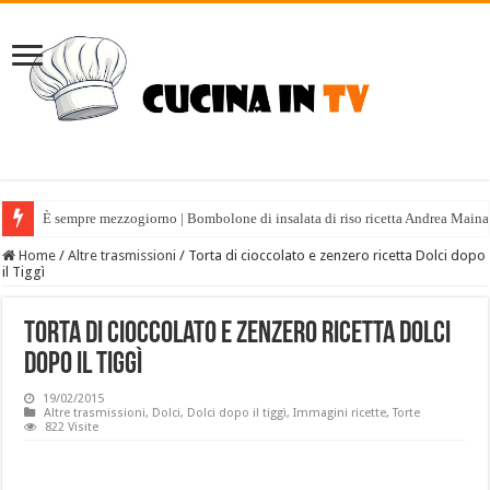
È sempre mezzogiorno | Bombolone di insalata di riso ricetta Andrea Maina
Home
/
Altre trasmissioni
/
Torta di cioccolato e zenzero ricetta Dolci dopo
il Tiggì
Torta di cioccolato e zenzero ricetta Dolci
dopo il Tiggì
19/02/2015
Altre trasmissioni
,
Dolci
,
Dolci dopo il tiggì
,
Immagini ricette
,
Torte
822 Visite