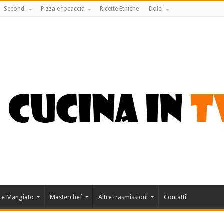
Secondi
Pizza e focaccia
Ricette Etniche
Dolci
 e Mangiato
Masterchef
Altre trasmissioni
Contatti