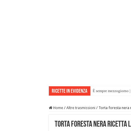
Ricette in evidenza
È sempre mezzogiorno | 
Home
/
Altre trasmissioni
/
Torta foresta nera 
Torta foresta nera ricetta L