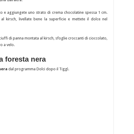
to e aggiungete uno strato di crema chocolatine spessa 1 cm.
 kirsch, livellate bene la superficie e mettete il dolce nel
ciuffi di panna montata al kirsch, sfoglie croccanti di cioccolato,
o a velo.
ta foresta nera
nera
dal programma Dolci dopo il Tiggì.