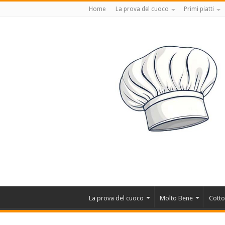
Home
La prova del cuoco
Primi piatti
La prova del cuoco
Molto Bene
Cotto