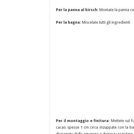
Per la panna al kirsch:
Montate la panna con 
Per la bagna:
Miscelate tutti gli ingredienti
Per il montaggio e finitura:
Mettete sul f
cacao spesse 1 cm circa inzuppate con la bag
disponete delle amarene a distanza regolare u