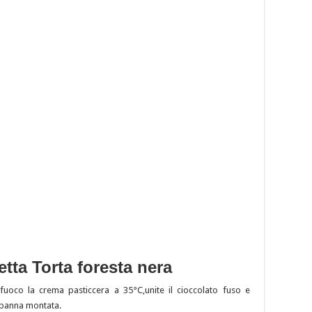
tta Torta foresta nera
fuoco la crema pasticcera a 35°C,unite il cioccolato fuso e
a panna montata.