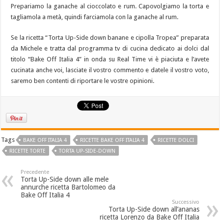
Prepariamo la ganache al cioccolato e rum. Capovolgiamo la torta e
tagliamola a metà, quindi farciamola con la ganache al rum.
Se la ricetta “Torta Up-Side down banane e cipolla Tropea” preparata
da Michele e tratta dal programma tv di cucina dedicato ai dolci dal
titolo “Bake Off Italia 4” in onda su Real Time vi è piaciuta e l’avete
cucinata anche voi, lasciate il vostro commento e datele il vostro voto,
saremo ben contenti di riportare le vostre opinioni.
Tags
BAKE OFF ITALIA 4
RICETTE BAKE OFF ITALIA 4
RICETTE DOLCI
RICETTE TORTE
TORTA UP-SIDE-DOWN
Precedente
Torta Up-Side down alle mele
annurche ricetta Bartolomeo da
Bake Off Italia 4
Successivo
Torta Up-Side down all’ananas
ricetta Lorenzo da Bake Off Italia