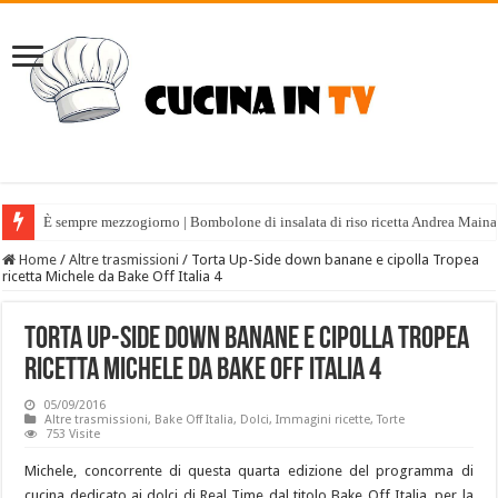
È sempre mezzogiorno | Bombolone di insalata di riso ricetta Andrea Maina
Home
/
Altre trasmissioni
/
Torta Up-Side down banane e cipolla Tropea
ricetta Michele da Bake Off Italia 4
Torta Up-Side down banane e cipolla Tropea
ricetta Michele da Bake Off Italia 4
05/09/2016
Altre trasmissioni
,
Bake Off Italia
,
Dolci
,
Immagini ricette
,
Torte
753 Visite
Michele, concorrente di questa quarta edizione del programma di
cucina dedicato ai dolci di Real Time dal titolo Bake Off Italia, per la