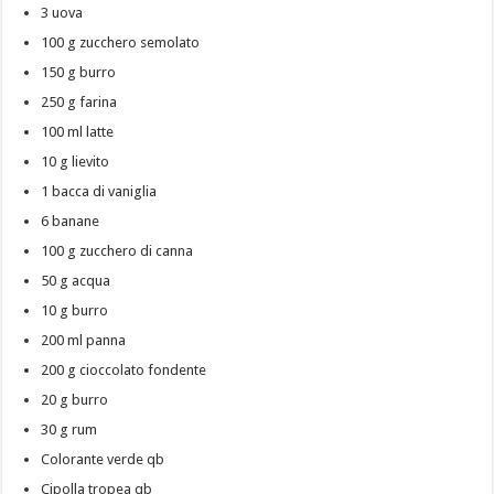
3 uova
100 g zucchero semolato
150 g burro
250 g farina
100 ml latte
10 g lievito
1 bacca di vaniglia
6 banane
100 g zucchero di canna
50 g acqua
10 g burro
200 ml panna
200 g cioccolato fondente
20 g burro
30 g rum
Colorante verde qb
Cipolla tropea qb