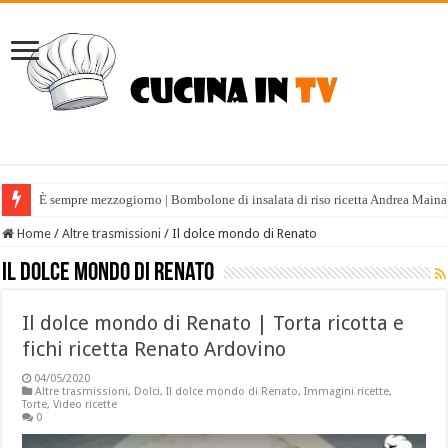
È sempre mezzogiorno | Bombolone di insalata di riso ricetta Andrea Maina
Home
/
Altre trasmissioni
/
Il dolce mondo di Renato
Il dolce mondo di Renato
Il dolce mondo di Renato | Torta ricotta e
fichi ricetta Renato Ardovino
04/05/2020
Altre trasmissioni
,
Dolci
,
Il dolce mondo di Renato
,
Immagini ricette
,
Torte
,
Video ricette
0