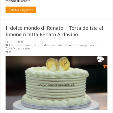
mondo di Renato
Continua a leggere »
Il dolce mondo di Renato | Torta delizia al
limone ricetta Renato Ardovino
23/03/2020
Altre trasmissioni
,
Dolci
,
Il dolce mondo di Renato
,
Immagini ricette
,
Torte
,
Video ricette
0