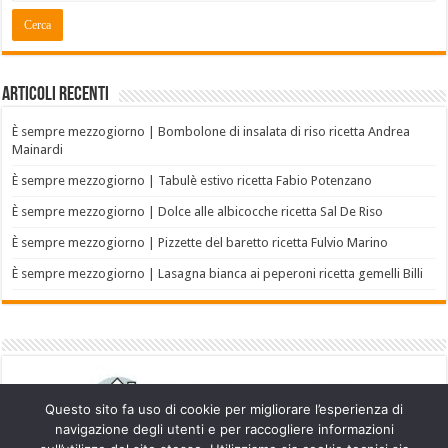
Articoli recenti
È sempre mezzogiorno | Bombolone di insalata di riso ricetta Andrea
Mainardi
È sempre mezzogiorno | Tabulè estivo ricetta Fabio Potenzano
È sempre mezzogiorno | Dolce alle albicocche ricetta Sal De Riso
È sempre mezzogiorno | Pizzette del baretto ricetta Fulvio Marino
È sempre mezzogiorno | Lasagna bianca ai peperoni ricetta gemelli Billi
Questo sito fa uso di cookie per migliorare l’esperienza di
navigazione degli utenti e per raccogliere informazioni