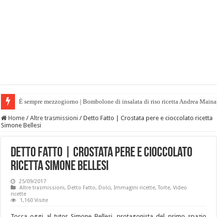
È sempre mezzogiorno | Bombolone di insalata di riso ricetta Andrea Maina
Home
/
Altre trasmissioni
/
Detto Fatto | Crostata pere e cioccolato ricetta
Simone Bellesi
Detto Fatto | Crostata pere e cioccolato
ricetta Simone Bellesi
25/09/2017
Altre trasmissioni
,
Detto Fatto
,
Dolci
,
Immagini ricette
,
Torte
,
Video
ricette
1,160 Visite
Tocca oggi al tutor Simone Bellesi, protagonista del primo spazio