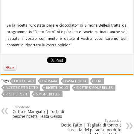
Se la ricetta “Crostata pere e cioccolato” di Simone Bellesi tratta dal
programma tv “Detto Fatto” vi è piaciuta e l’avete cucinata anche voi,
lasciate il vostro commento e datele il vostro voto, saremo ben
contenti di riportare le vostre opinioni.
Tags
CIOCCOLATO
CROSTATA
PASTA FROLLA
PERE
RICETTE DETTO FATTO
RICETTE DOLCI
RICETTE SIMONE BELLESI
RICETTE TORTE
SIMONE BELLESI
Precedente
Cotto e Mangiato | Torta di
pesche ricetta Tessa Gelisio
Successivo
Detto Fatto | Tagliata di tonno e
insalata del paradiso perduto