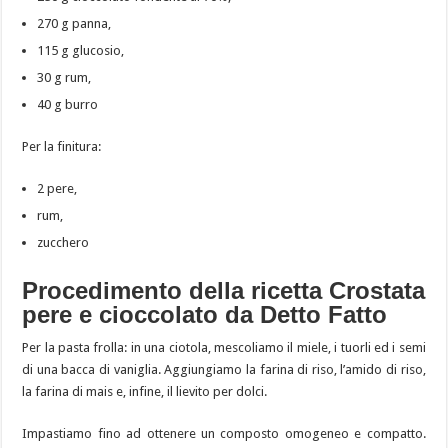
270 g panna,
115 g glucosio,
30 g rum,
40 g burro
Per la finitura:
2 pere,
rum,
zucchero
Procedimento della ricetta Crostata
pere e cioccolato da Detto Fatto
Per la pasta frolla: in una ciotola, mescoliamo il miele, i tuorli ed i semi
di una bacca di vaniglia. Aggiungiamo la farina di riso, l’amido di riso,
la farina di mais e, infine, il lievito per dolci.
Impastiamo fino ad ottenere un composto omogeneo e compatto.