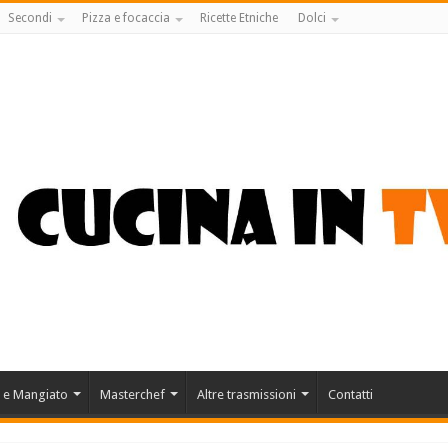
Secondi
Pizza e focaccia
Ricette Etniche
Dolci
 e Mangiato
Masterchef
Altre trasmissioni
Contatti