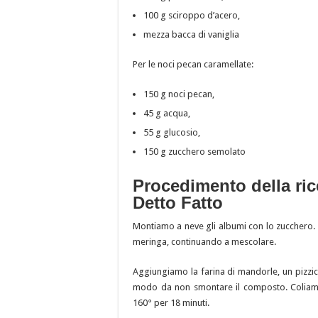
100 g sciroppo d’acero,
mezza bacca di vaniglia
Per le noci pecan caramellate:
150 g noci pecan,
45 g acqua,
55 g glucosio,
150 g zucchero semolato
Procedimento della ric
Detto Fatto
Montiamo a neve gli albumi con lo zucchero. S
meringa, continuando a mescolare.
Aggiungiamo la farina di mandorle, un pizzic
modo da non smontare il composto. Coliamo
160° per 18 minuti.