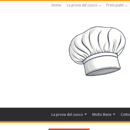
Home
La prova del cuoco
Primi piatti
La prova del cuoco
Molto Bene
Cotto