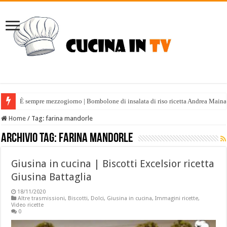
È sempre mezzogiorno | Bombolone di insalata di riso ricetta Andrea Maina
Home
/
Tag:
farina mandorle
Archivio tag:
farina mandorle
Giusina in cucina | Biscotti Excelsior ricetta
Giusina Battaglia
18/11/2020
Altre trasmissioni
,
Biscotti
,
Dolci
,
Giusina in cucina
,
Immagini ricette
,
Video ricette
0