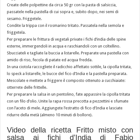
Create delle polpettine da circa 50 gr con la pasta di salsiccia,
passatele nella pastella di cui sopra e, subito dopo, nei semi di
sesamo. Friggetele.
Condite la trippa con il rosmarino tritato. Passatela nella semola e
friggetela.
Per preparare le frittura di vegetali private i fichi d’india delle spine
esterne, immergendoli in acqua e raschiandoli con un coltellino.
Sbucciateli e tagliate la buccia a listarelle. Preparate una pastella con
amido di riso, fecola di patate ed acqua fredda.
In una ciotola raccogliete il radicchio affettato sottile, la cipolla tritata,
lo speck a listarelle, le bucce del fico d’India e la pastella preparata.
Mescolate e mettete a friggere il composto ottenuto a cucchiaiate:
otterrete delle frittelle.
Per preparare la salsa in un pentolino, fate appassire la cipolla tritata
con un filo d’olio. Unite la rapa rossa precotta a pezzettini e sfumate
con l’aceto di mele. Aggiungete l’estratto di fico d’India e lasciate
ridurre della metà (almeno 10 minuti di bollore).
Video della ricetta Fritto misto con
salsa ai fichi d’India di Fabio