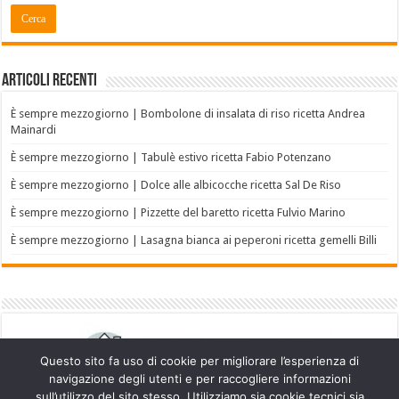
Articoli recenti
È sempre mezzogiorno | Bombolone di insalata di riso ricetta Andrea
Mainardi
È sempre mezzogiorno | Tabulè estivo ricetta Fabio Potenzano
È sempre mezzogiorno | Dolce alle albicocche ricetta Sal De Riso
È sempre mezzogiorno | Pizzette del baretto ricetta Fulvio Marino
È sempre mezzogiorno | Lasagna bianca ai peperoni ricetta gemelli Billi
Questo sito fa uso di cookie per migliorare l’esperienza di
navigazione degli utenti e per raccogliere informazioni
sull’utilizzo del sito stesso. Utilizziamo sia cookie tecnici sia