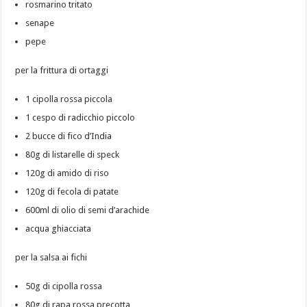
rosmarino tritato
senape
pepe
per la frittura di ortaggi
1 cipolla rossa piccola
1 cespo di radicchio piccolo
2 bucce di fico d’India
80g di listarelle di speck
120g di amido di riso
120g di fecola di patate
600ml di olio di semi d’arachide
acqua ghiacciata
per la salsa ai fichi
50g di cipolla rossa
80g di rapa rossa precotta