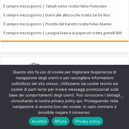
È sempre mezzogiorno | Tabulè estivo ricetta Fabio Potenzano
È sempre mezzogiorno | Dolce alle albicocche ricetta Sal De Riso
È sempre mezzogiorno | Pizzette del baretto ricetta Fulvio Marino
È sempre mezzogiorno | Lasagna bianca ai peperoni ricetta gemelli Billi
Questo sito fa uso di cookie per migliorare l’esperienza di
navigazione degli utenti e per raccogliere informazioni
sull’utilizzo del sito stesso. Utilizziamo sia cookie tecnici sia
cookie di parti terze per inviare messaggi promozionali sulla
base dei comportamenti degli utenti. Può conoscere i dettagli
consultando la nostra privacy policy qui. Proseguendo nella
navigazione si accetta l’uso dei cookie; in caso contrario è
Powered by
WordPress
| Designed by
TieLabs
possibile negare il consenso.
Accetta
Rifiuta
Privacy policy
© Copyright 2026, All Rights Reserved.