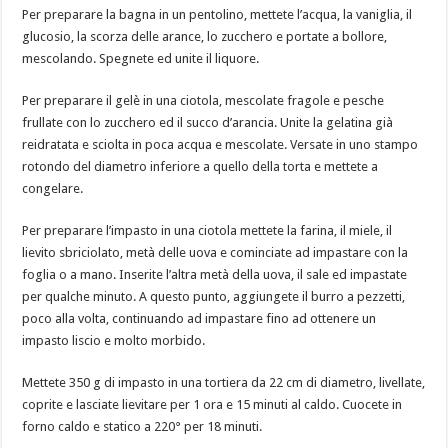
Per preparare la bagna in un pentolino, mettete l’acqua, la vaniglia, il
glucosio, la scorza delle arance, lo zucchero e portate a bollore,
mescolando. Spegnete ed unite il liquore.
Per preparare il gelè in una ciotola, mescolate fragole e pesche
frullate con lo zucchero ed il succo d’arancia. Unite la gelatina già
reidratata e sciolta in poca acqua e mescolate. Versate in uno stampo
rotondo del diametro inferiore a quello della torta e mettete a
congelare.
Per preparare l’impasto in una ciotola mettete la farina, il miele, il
lievito sbriciolato, metà delle uova e cominciate ad impastare con la
foglia o a mano. Inserite l’altra metà della uova, il sale ed impastate
per qualche minuto. A questo punto, aggiungete il burro a pezzetti,
poco alla volta, continuando ad impastare fino ad ottenere un
impasto liscio e molto morbido.
Mettete 350 g di impasto in una tortiera da 22 cm di diametro, livellate,
coprite e lasciate lievitare per 1 ora e 15 minuti al caldo. Cuocete in
forno caldo e statico a 220° per 18 minuti.