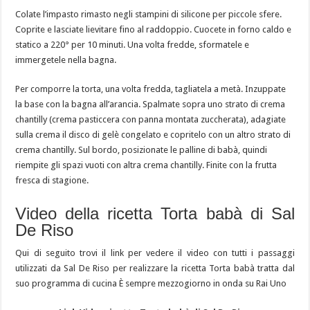
Colate l’impasto rimasto negli stampini di silicone per piccole sfere.
Coprite e lasciate lievitare fino al raddoppio. Cuocete in forno caldo e
statico a 220° per 10 minuti. Una volta fredde, sformatele e
immergetele nella bagna.
Per comporre la torta, una volta fredda, tagliatela a metà. Inzuppate
la base con la bagna all’arancia. Spalmate sopra uno strato di crema
chantilly (crema pasticcera con panna montata zuccherata), adagiate
sulla crema il disco di gelè congelato e copritelo con un altro strato di
crema chantilly. Sul bordo, posizionate le palline di babà, quindi
riempite gli spazi vuoti con altra crema chantilly. Finite con la frutta
fresca di stagione.
Video della ricetta Torta babà di Sal
De Riso
Qui di seguito trovi il link per vedere il video con tutti i passaggi
utilizzati da Sal De Riso per realizzare la ricetta Torta babà tratta dal
suo programma di cucina È sempre mezzogiorno in onda su Rai Uno