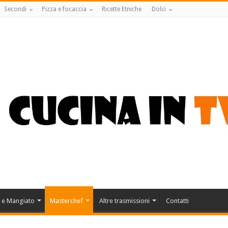
Secondi
Pizza e focaccia
Ricette Etniche
Dolci
 e Mangiato
Masterchef
Altre trasmissioni
Contatti