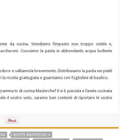
bente da cucina. Stendiamo l’impasto non troppo sottile e,
i maccheroni. Cuociamo la pasta in abbondante acqua bollente
odoro e saltiamola brevemente. Distribuiamo la pasta nei piatti
 la ricotta grattugiata e guarniamo con foglioline di basilico.
gramma tv di cucina Masterchef 6 vi è piaciuta e l’avete cucinata
ele il vostro voto, saremo ben contenti di riportare le vostre
ORI
RICETTE MASTERCHEF 6