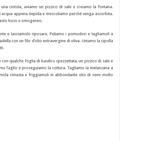
una ciotola, uniamo un pizzico di sale e creiamo la fontana.
 di acqua appena tiepida e mescoliamo perché venga assorbita.
asto liscio e omogeneo.
ente e lasciamolo riposare. Peliamo i pomodori e tagliamoli a
adella con un filo d’olio extravergine di oliva. Uniamo la cipolla
ti.
n qualche foglia di basilico spezzettata, un pizzico di sale e
amo l’aglio e proseguiamo la cottura. Tagliamo la melanzana a
emola rimasta e friggiamoli in abbondante olio di semi molto