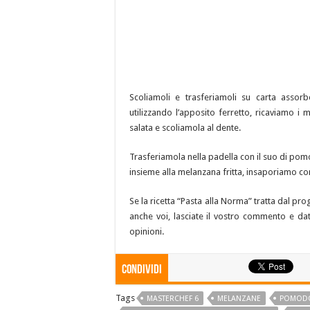
Scoliamoli e trasferiamoli su carta assor
utilizzando l’apposito ferretto, ricaviamo 
salata e scoliamola al dente.
Trasferiamola nella padella con il suo di pom
insieme alla melanzana fritta, insaporiamo con
Se la ricetta “Pasta alla Norma” tratta dal pro
anche voi, lasciate il vostro commento e dat
opinioni.
Condividi
Tags
MASTERCHEF 6
MELANZANE
POMOD