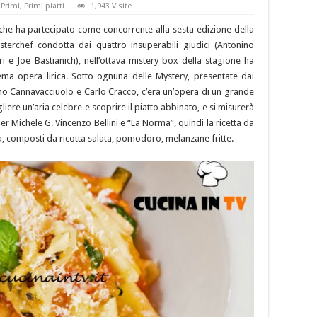
,
Primi
,
Primi piatti
1,943 Visite
 che ha partecipato come concorrente alla sesta edizione della
sterchef condotta dai quattro insuperabili giudici (Antonino
 e Joe Bastianich), nell’ottava mistery box della stagione ha
a opera lirica. Sotto ognuna delle Mystery, presentate dai
ino Cannavacciuolo e Carlo Cracco, c’era un’opera di un grande
re un’aria celebre e scoprire il piatto abbinato, e si misurerà
er Michele G. Vincenzo Bellini e “La Norma”, quindi la ricetta da
, composti da ricotta salata, pomodoro, melanzane fritte.