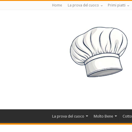
Home
La prova del cuoco
Primi piatti
La prova del cuoco
Molto Bene
Cotto