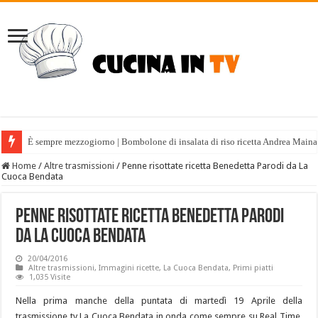
È sempre mezzogiorno | Bombolone di insalata di riso ricetta Andrea Maina
Home
/
Altre trasmissioni
/
Penne risottate ricetta Benedetta Parodi da La
Cuoca Bendata
Penne risottate ricetta Benedetta Parodi
da La Cuoca Bendata
20/04/2016
Altre trasmissioni
,
Immagini ricette
,
La Cuoca Bendata
,
Primi piatti
1,035 Visite
Nella prima manche della puntata di martedì 19 Aprile della
trasmissione tv La Cuoca Bendata in onda come sempre su Real Time,