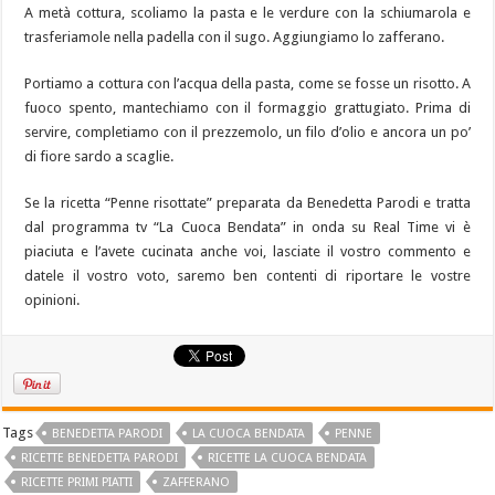
A metà cottura, scoliamo la pasta e le verdure con la schiumarola e
trasferiamole nella padella con il sugo. Aggiungiamo lo zafferano.
Portiamo a cottura con l’acqua della pasta, come se fosse un risotto. A
fuoco spento, mantechiamo con il formaggio grattugiato. Prima di
servire, completiamo con il prezzemolo, un filo d’olio e ancora un po’
di fiore sardo a scaglie.
Se la ricetta “Penne risottate” preparata da Benedetta Parodi e tratta
dal programma tv “La Cuoca Bendata” in onda su Real Time vi è
piaciuta e l’avete cucinata anche voi, lasciate il vostro commento e
datele il vostro voto, saremo ben contenti di riportare le vostre
opinioni.
Tags
BENEDETTA PARODI
LA CUOCA BENDATA
PENNE
RICETTE BENEDETTA PARODI
RICETTE LA CUOCA BENDATA
RICETTE PRIMI PIATTI
ZAFFERANO