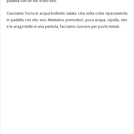
padella con un filo d’olio evo.
Cuociamo l’ocra in acqua bollente salata. Una volta cotta ripassiamola
in padella con olio evo. Mettiamo pomodori, poca acqua, cipolla, olio
e le aragostelle in una pentola, facciamo cuocere per pochi minuti.