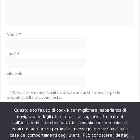
Nome
*
Email
*
Sito web
Salva il mio nome, email e sito web in questo browser per la
prossima volta che commento.
Questo sito fa uso di cookie per migliorare l’esperienza di
navigazione degli utenti e per raccogliere informazioni
sull’utilizzo del sito stesso. Utilizziamo sia cookie tecnici sia
Questo sito utilizza Akismet per ridurre lo spam.
Scopri come vengono
cookie di parti terze per inviare messaggi promozionali sulla
elaborati i dati derivati dai commenti
.
base dei comportamenti degli utenti. Può conoscere i dettagli