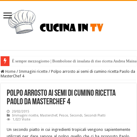
È sempre mezzogiorno | Bombolone di insalata di riso ricetta Andrea Maina
Home
/
Immagini ricette
/
Polpo arrosto ai semi di cumino ricetta Paolo da
MasterChef 4
Polpo arrosto ai semi di cumino ricetta
Paolo da MasterChef 4
20/02/2015
Immagini ricette
,
Masterchef
,
Pesce
,
Secondi
,
Secondi Piatti
1,023 Visite
Un secondo piatto in cui ingredienti tropicali vengono sapientemente
utilizzati per dare sapore al polpo quello che ci ha proposto Paolo,