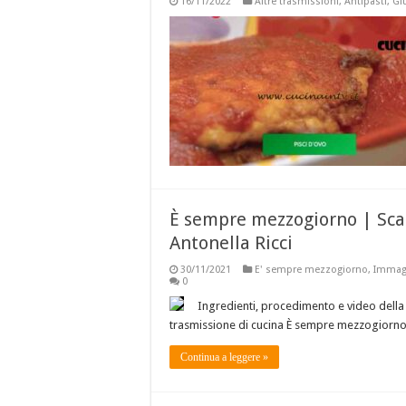
16/11/2022
Altre trasmissioni
,
Antipasti
,
Gi
È sempre mezzogiorno | Scar
Antonella Ricci
30/11/2021
E' sempre mezzogiorno
,
Immagi
0
Ingredienti, procedimento e video della r
trasmissione di cucina È sempre mezzogiorno
Continua a leggere »