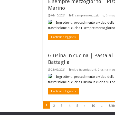
È sempre mezzogiorno | Pizza
Marino
01/10/2021
E' sempre mezzogiorno
,
Immagi
Ingredienti, procedimento e video della r
trasmissione di cucina È sempre mezzogiorno
Continua a leggere »
Giusina in cucina | Pasta al 
Battaglia
21/09/2021
Altre trasmissioni
,
Giusina in c
Ingredienti, procedimento e video della r
trasmissione di cucina Giusina in cucina su F
Continua a leggere »
1
2
3
4
5
»
10
...
Ult