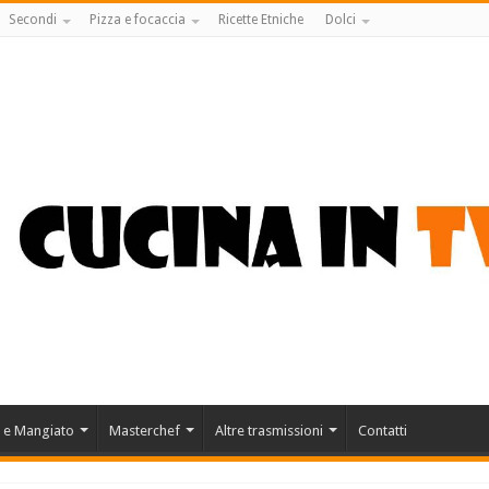
Secondi
Pizza e focaccia
Ricette Etniche
Dolci
 e Mangiato
Masterchef
Altre trasmissioni
Contatti