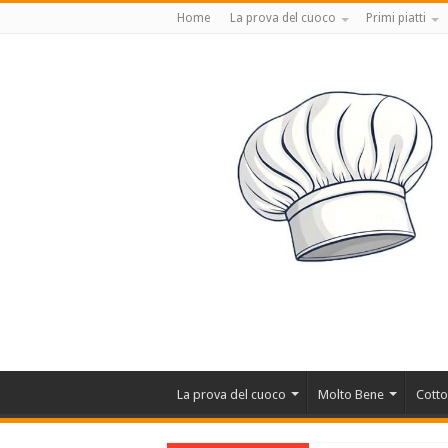
Home
La prova del cuoco
Primi piatti
La prova del cuoco
Molto Bene
Cotto