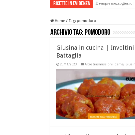
Ricette in evidenza
È sempre mezzogiorno | 
Home
/
Tag:
pomodoro
Archivio tag:
pomodoro
Giusina in cucina | Involtini
Battaglia
23/11/2023
Altre trasmissioni
,
Carne
,
Giusin