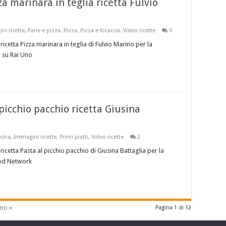
 marinara in teglia ricetta Fulvio
ni ricette
,
Pane e pizza
,
Pizza
,
Pizza e focaccia
,
Video ricette
0
icetta Pizza marinara in teglia di Fulvio Marino per la
 su Rai Uno
picchio pacchio ricetta Giusina
ucina
,
Immagini ricette
,
Primi piatti
,
Video ricette
2
icetta Pasta al picchio pacchio di Giusina Battaglia per la
ood Network
imo »
Pagina 1 di 12