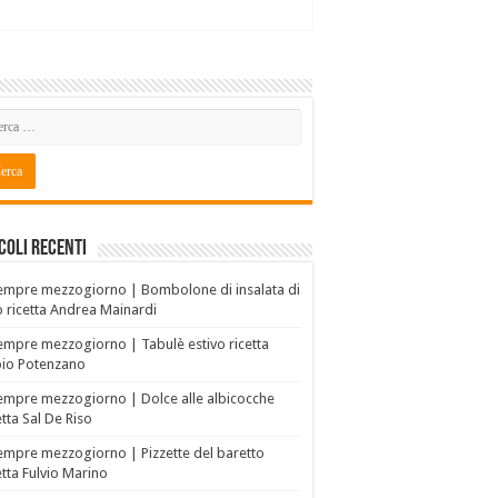
coli recenti
empre mezzogiorno | Bombolone di insalata di
o ricetta Andrea Mainardi
empre mezzogiorno | Tabulè estivo ricetta
bio Potenzano
empre mezzogiorno | Dolce alle albicocche
etta Sal De Riso
empre mezzogiorno | Pizzette del baretto
etta Fulvio Marino