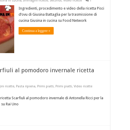
usina in cucina
,
Immagini ricette
,
Secondi
,
Video ricette
1
Ingredienti, procedimento e video della ricetta Pisci
d’ovu di Giusina Battaglia per la trasmissione di
cucina Giusina in cucina su Food Network
Continua a leggere »
fiuli al pomodoro invernale ricetta
ni ricette
,
Pasta ripiena
,
Primi piatti
,
Primi piatti
,
Video ricette
icetta Scarfiuli al pomodoro invernale di Antonella Ricci per la
 su Rai Uno