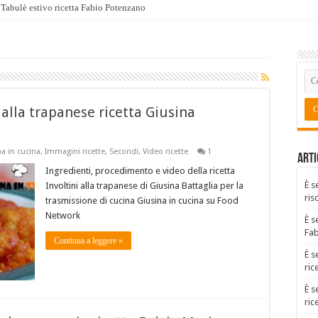
Tabulè estivo ricetta Fabio Potenzano
 alla trapanese ricetta Giusina
a in cucina
,
Immagini ricette
,
Secondi
,
Video ricette
1
Arti
Ingredienti, procedimento e video della ricetta
È s
Involtini alla trapanese di Giusina Battaglia per la
ris
trasmissione di cucina Giusina in cucina su Food
Network
È s
Fa
Continua a leggere »
È s
ric
È s
ric