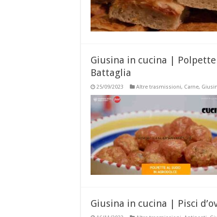
Giusina in cucina | Polpette
Battaglia
25/09/2023
Altre trasmissioni
,
Carne
,
Giusin
Giusina in cucina | Pisci d’o