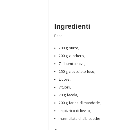
Ingredienti
Base:
200 g burro,
200 g zucchero,
7 albumi a neve,
250 g cioccolato fuso,
2 uova,
7 tuorli,
70 g fecola,
200 g farina di mandorle,
un pizzico di lievito,
marmellata di albicocche