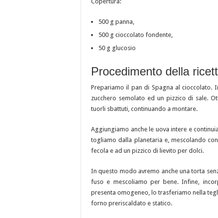
Copertura:
500 g panna,
500 g cioccolato fondente,
50 g glucosio
Procedimento della ricet
Prepariamo il pan di Spagna al cioccolato. I
zucchero semolato ed un pizzico di sale. O
tuorli sbattuti, continuando a montare.
Aggiungiamo anche le uova intere e contin
togliamo dalla planetaria e, mescolando con 
fecola e ad un pizzico di lievito per dolci.
In questo modo avremo anche una torta senza
fuso e mescoliamo per bene. Infine, inco
presenta omogeneo, lo trasferiamo nella tegli
forno preriscaldato e statico.