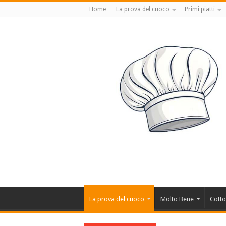
Home
La prova del cuoco
Primi piatti
La prova del cuoco
Molto Bene
Cotto