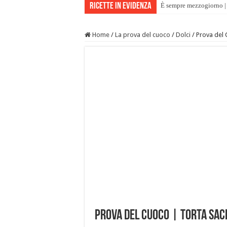
Ricette in evidenza
È sempre mezzogiorno | 
Home
/
La prova del cuoco
/
Dolci
/
Prova del 
Prova del Cuoco | Torta sac