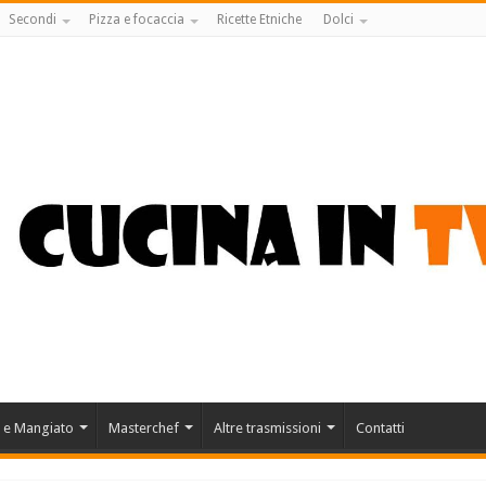
Secondi
Pizza e focaccia
Ricette Etniche
Dolci
 e Mangiato
Masterchef
Altre trasmissioni
Contatti