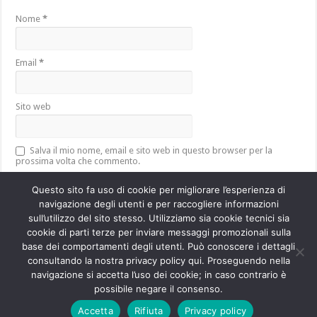
Nome
*
Email
*
Sito web
Salva il mio nome, email e sito web in questo browser per la
prossima volta che commento.
Questo sito fa uso di cookie per migliorare l’esperienza di
navigazione degli utenti e per raccogliere informazioni
sull’utilizzo del sito stesso. Utilizziamo sia cookie tecnici sia
Questo sito utilizza Akismet per ridurre lo spam.
Scopri come vengono
cookie di parti terze per inviare messaggi promozionali sulla
elaborati i dati derivati dai commenti
.
base dei comportamenti degli utenti. Può conoscere i dettagli
consultando la nostra privacy policy qui. Proseguendo nella
navigazione si accetta l’uso dei cookie; in caso contrario è
Powered by
WordPress
| Designed by
TieLabs
possibile negare il consenso.
Accetta
Rifiuta
Privacy policy
© Copyright 2026, All Rights Reserved.