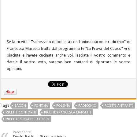
Se la ricetta “Tramezzino di polenta con fontina bacon e radicchio” di
Francesca Marsetti tratta dal programma tv “La Prova del Cuoco” vi è
piaciuta e l’avete cucinata anche voi, lasciate il vostro commento e
datele il vostro voto, saremo ben contenti di riportare le vostre
opinioni.
Tags
BACON
FONTINA
POLENTA
RADICCHIO
RICETTE ANTIPASTI
RICETTE CONTORNI
RICETTE FRANCESCA MARSETTI
RICETTE PROVA DEL CUOCO
Precedente
Detto Fatto | Pizza parigina