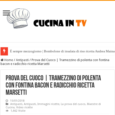
È sempre mezzogiorno | Bombolone di insalata di riso ricetta Andrea Maina
Home
/
Antipasti
/
Prova del Cuoco | Tramezzino di polenta con fontina
bacon e radicchio ricetta Marsetti
Prova del Cuoco | Tramezzino di polenta
con fontina bacon e radicchio ricetta
Marsetti
15/01/2018
Antipasti
,
Antipasti
,
Immagini ricette
,
La prova del cuoco
,
Maestre di
Cucina
,
Video ricette
1,662 Visite