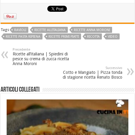
Tags
RAVIOLI
RICETTE ALL'ITALIANA
RICETTE ANNA MORONI
RICETTE PASTA RIPIENA
RICETTE PRIMI PIATTI
RICOTTA
VIDEO
Precedente
Ricette all’italiana | Spiedini di
pesce su crema di zucca ricetta
Anna Moroni
Successivo
Cotto e Mangiato | Pizza tonda
di stagione ricetta Renato Bosco
Articoli collegati