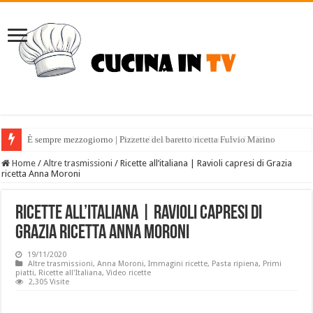
È sempre mezzogiorno | Pizzette del baretto ricetta Fulvio Marino
Home
/
Altre trasmissioni
/
Ricette all’italiana | Ravioli capresi di Grazia
ricetta Anna Moroni
Ricette all’italiana | Ravioli capresi di
Grazia ricetta Anna Moroni
19/11/2020
Altre trasmissioni
,
Anna Moroni
,
Immagini ricette
,
Pasta ripiena
,
Primi
piatti
,
Ricette all'Italiana
,
Video ricette
2,305 Visite