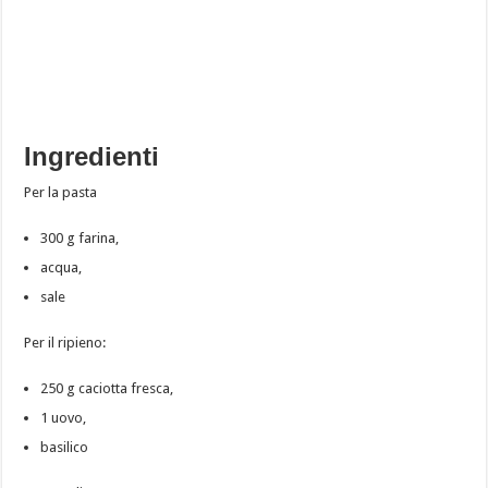
Ingredienti
Per la pasta
300 g farina,
acqua,
sale
Per il ripieno:
250 g caciotta fresca,
1 uovo,
basilico