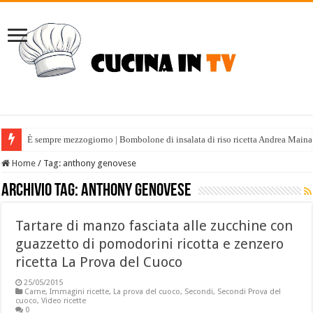
È sempre mezzogiorno | Bombolone di insalata di riso ricetta Andrea Maina
Home
/
Tag:
anthony genovese
Archivio tag:
anthony genovese
Tartare di manzo fasciata alle zucchine con
guazzetto di pomodorini ricotta e zenzero
ricetta La Prova del Cuoco
25/05/2015
Carne
,
Immagini ricette
,
La prova del cuoco
,
Secondi
,
Secondi Prova del
cuoco
,
Video ricette
0