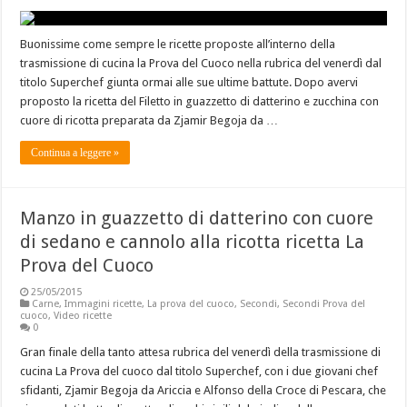
Buonissime come sempre le ricette proposte all’interno della
trasmissione di cucina la Prova del Cuoco nella rubrica del venerdì dal
titolo Superchef giunta ormai alle sue ultime battute. Dopo avervi
proposto la ricetta del Filetto in guazzetto di datterino e zucchina con
cuore di ricotta preparata da Zjamir Begoja da …
Continua a leggere »
Manzo in guazzetto di datterino con cuore
di sedano e cannolo alla ricotta ricetta La
Prova del Cuoco
25/05/2015
Carne
,
Immagini ricette
,
La prova del cuoco
,
Secondi
,
Secondi Prova del
cuoco
,
Video ricette
0
Gran finale della tanto attesa rubrica del venerdì della trasmissione di
cucina La Prova del cuoco dal titolo Superchef, con i due giovani chef
sfidanti, Zjamir Begoja da Ariccia e Alfonso della Croce di Pescara, che