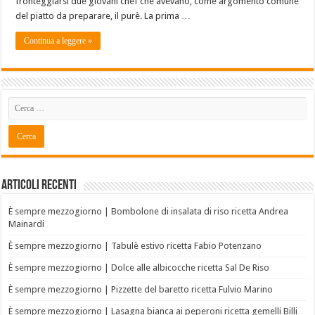
fronteggiarsi due giovani chef che avevano, come argomento comune
del piatto da preparare, il purè. La prima …
Continua a leggere »
Articoli recenti
È sempre mezzogiorno | Bombolone di insalata di riso ricetta Andrea
Mainardi
È sempre mezzogiorno | Tabulè estivo ricetta Fabio Potenzano
È sempre mezzogiorno | Dolce alle albicocche ricetta Sal De Riso
È sempre mezzogiorno | Pizzette del baretto ricetta Fulvio Marino
È sempre mezzogiorno | Lasagna bianca ai peperoni ricetta gemelli Billi