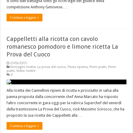
si sono dati battaglia sotto gli occhi vigili del giudice della
competizione Anthony Genovese. …
Continua a leggere »
Cappelletti alla ricotta con cavolo
romanesco pomodoro e limone ricetta La
Prova del Cuoco
23/02/2015
Immagini ricette
,
La prova del cuoco
,
Pasta ripiena
,
Primi piatti
,
Primi
piatti
,
Video ricette
0
Alla ricetta dei Cannelloni ripieni di ricotta e prosciutto in salsa alla
panna proposta dalla concorrente chef Anna Marcato ha risposto
l’altro concorrente in gara oggi per la rubrica Superchef del venerdì
della trasmissione La Prova del Cuoco, cioè Massimo Scirocco, che ha
proposto la sua ricetta dei Cappelletti alla …
Continua a leggere »